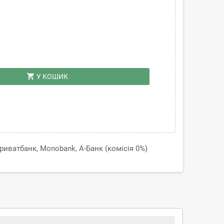
shopping_cart
У КОШИК
иватбанк, Monobank, А-Банк (комісія 0%)