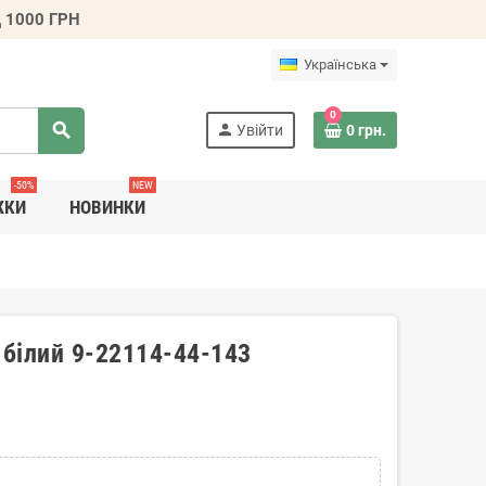
 1000 ГРН
Українська
0
search
person
Увійти
0 грн.
-50%
NEW
ЖКИ
НОВИНКИ
 білий 9-22114-44-143