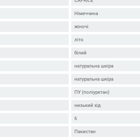
CAPRICE
Німеччина
жіночі
літо
білий
натуральна шкіра
натуральна шкіра
ПУ (поліуретан)
низький хід
6
Пакистан