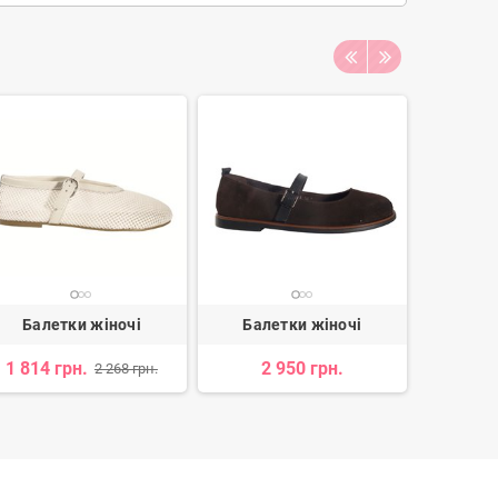
Балетки жіночі
Балетки жіночі
Бале
1 814 грн.
2 950 грн.
3 003 
2 268 грн.