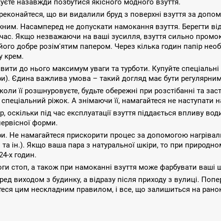
уєте назавжди позбутися якісного модного взуття.
еконайтеся, що ви видалили бруд з поверхні взуття за допомо
ним. Насамперед не допускати намокання взуття. Берегти від
с. Якщо незважаючи на ваші зусилля, взуття сильно промокло,
е його добре розім'ятим папером. Через кілька годин папір нео
у крем.
ити до нього максимум уваги та турботи. Купуйте спеціальні а
іри). Єдина важлива умова – такий догляд має бути регулярним
оли її розшнуровуєте, будьте обережні при розстібанні та засті
пеціальний ріжок. А знімаючи її, намагайтеся не наступати н
, оскільки під час експлуатації взуття піддається впливу води 
ервісної форми.
ри. Не намагайтеся прискорити процес за допомогою нагрівал
і та ін.). Якщо ваша пара з натуральної шкіри, то при природ
4-х годин.
ги стоп, а також при намоканні взуття може фарбувати ваші ш
ред виходом з будинку, а відразу після приходу з вулиці. По
уйтеся цим нескладним правилом, і все, що залишиться на рано