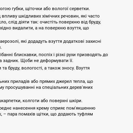
гою губки, щіточки або вологої серветки.
 впливу шкідливих хімічних речовин, які часто
 слід діяти так: очистіть поверхню від бруду,
бхідно видалити, а на поверхню взуття, що
ерозолі, які додадуть взуття додаткові захисні
.
банні блискавки, поспіх і різкі рухи призводять до
а задник. Щоби не деформувати її.
та бруду, вологості, а також зносу. Взуття
ьних приладів або прямих джерел тепла, що
ному просушуванні на спеціальних дерев'яних
карпетки, колготи або поверхні шкіри.
переднє нанесення крему сприяє пом'якшенню
к, – пара помахів щітки, що додають туфлям