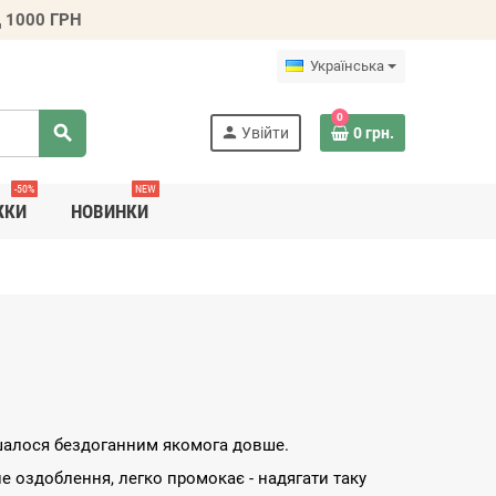
 1000 ГРН
Українська
0
search
person
Увійти
0 грн.
-50%
NEW
ЖКИ
НОВИНКИ
шалося бездоганним якомога довше
.
е оздоблення, легко промокає - надягати таку