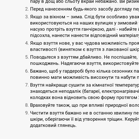
пару в дощ або сльоту вкрай небажано. Ви ризик
Перед нанесенням будь-якого засобу догляду пер
Якщо за вікном – зима. Слід бути особливо уваж
використовуються на наших вулицях у зимовий ча
насухо протріть взуття ганчіркою, далі - набийт
підсохла, нанести нанести відповідний матеріал
Якщо взуття нове, у вас чудова можливість прояв
властивості (винятком є ​​взуття з лакованої шк
Поводьтеся з взуттям дбайливо. Не поспішайте, к
пошкоджень. Надягаючи взуття, використовуйте с
Бажано, щоб у гардеробі було кілька сезонних пар
повинно мати можливість висохнути та набути п
Взуття найкраще сушити за кімнатної температу
знаходяться неподалік (батареї, електронагрівач
колодках вона відновить свою форму протягом 2
Враховуйте також, що при впливі природної воло
Чистити взуття бажано не в останню хвилину пе
шкіри, оберігаючи її від утворення тріщин. Кер
додатковий глянець.