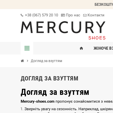
БЕЗКОШТО
+38 (067) 579 20 10
Про нас
Контакти
view_headline
ЖІНОЧЕ В
home
chevron_right
Догляд за взуттям
ДОГЛЯД ЗА ВЗУТТЯМ
Догляд за взуттям
Mercury-shoes.com
пропонує ознайомитися з неве
Зверніть увагу на сезонність. Наприклад, шкіря