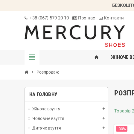
БЕЗКОШТО
+38 (067) 579 20 10
Про нас
Контакти
view_headline
ЖІНОЧЕ В
home
chevron_right
Розпродаж
РОЗП
НА ГОЛОВНУ
Жіноче взуття
add
Товарів 2
Чоловіче взуття
add
Дитяче взуття
add
-30%