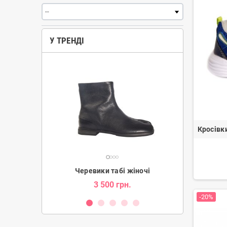
У ТРЕНДІ
Кросівк
ки жіночі
Черевики табі жіночі
Уг
н.
3 500 грн.
2 080 гр
-20%