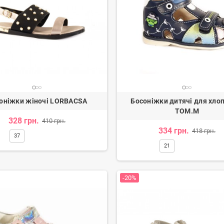
оніжки жіночі LORBACSA
Босоніжки дитячі для хло
TOM.M
328 грн.
410 грн.
334 грн.
418 грн.
37
21
-20%