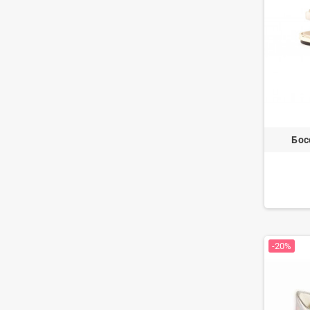
Бос
-20%