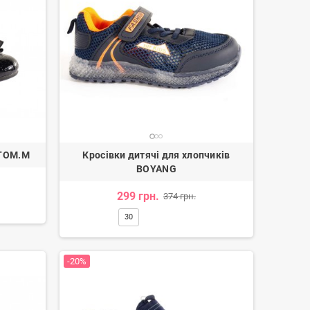
 TOM.M
Кросівки дитячі для хлопчиків
BOYANG
299 грн.
374 грн.
івки дитячі для хлопчиків
Кросівки жіночі
270 грн.
273 грн.
337 грн.
546 грн.
30
-20%
-50%
-20%