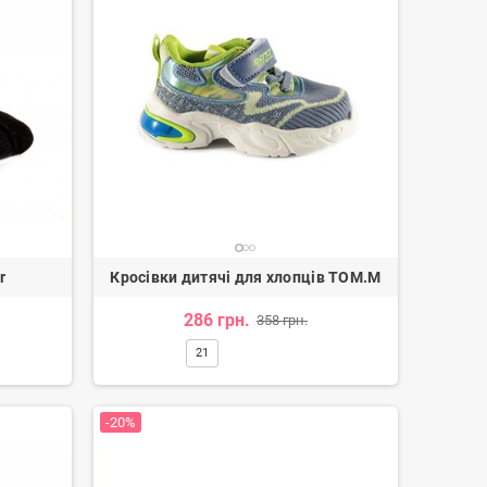
r
Кросівки дитячі для хлопців TOM.M
286 грн.
358 грн.
21
Лофери жіночі
Черевики ковбойки жіночі
3 350 грн.
4 170 грн.
-20%