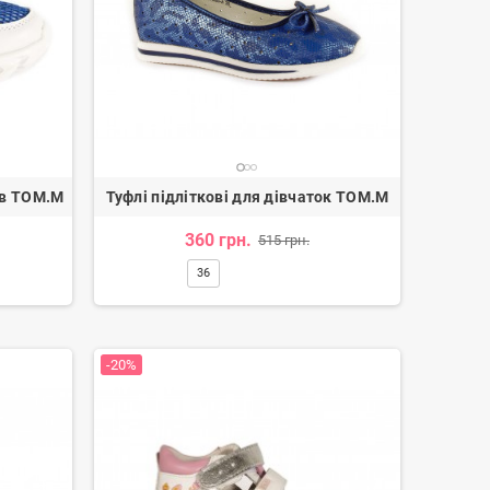
ів TOM.M
Туфлі підліткові для дівчаток TOM.M
360 грн.
515 грн.
36
-20%