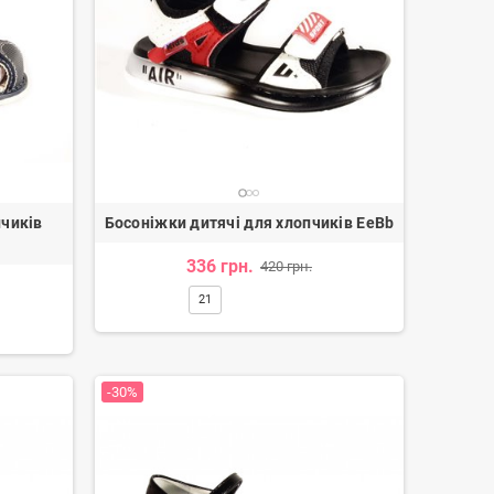
пчиків
Босоніжки дитячі для хлопчиків EeBb
336 грн.
420 грн.
21
-30%