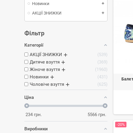
Новинки
add
АКЦІЇ ЗНИЖКИ
add
Фільтр
Категорії
АКЦІЇ ЗНИЖКИ
539
Дитяче взуття
369
Жіноче взуття
1960
Новинки
431
Балет
Чоловіче взуття
625
Ціна
234
грн.
5566
грн.
-20%
Виробники