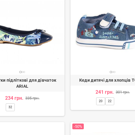
ки підліткові для дівчаток
Кеди дитячі для хлопців 
ARIAL
241 грн.
301 грн.
234 грн.
335 грн.
20
22
32
-50%