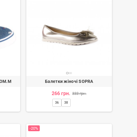
TOM.M
Балетки жіночі SOPRA
266 грн.
333 грн.
36
38
-20%