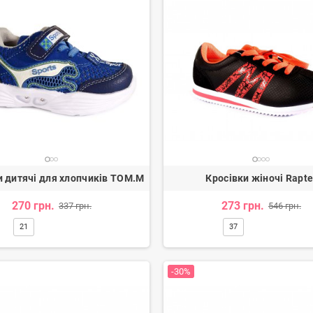
и дитячі для хлопчиків TOM.M
Кросівки жіночі Rapte
270 грн.
273 грн.
337 грн.
546 грн.
21
37
ги жіночі
Туфлі жіночі
н.
3 080 грн.
2 600 грн.
-20%
-30%