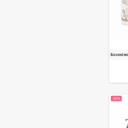
Босоніж
-20%