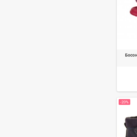
Босон
-20%