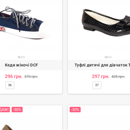
Кеди жіночі DCF
Туфлі дитячі для дівчаток
296 грн.
297 грн.
370 грн.
425 грн.
ячі для хлопців
Балетки жіночі
Крос
36
37
.
266 грн.
301 грн.
333 грн.
-20%
-20%
ДАЖ!
-50%
-30%