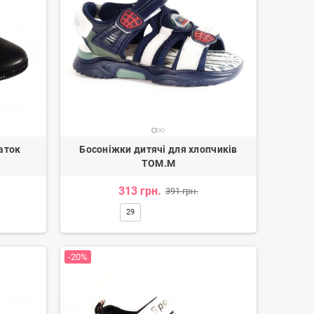
чаток
Босоніжки дитячі для хлопчиків
TOM.M
313 грн.
391 грн.
29
-20%