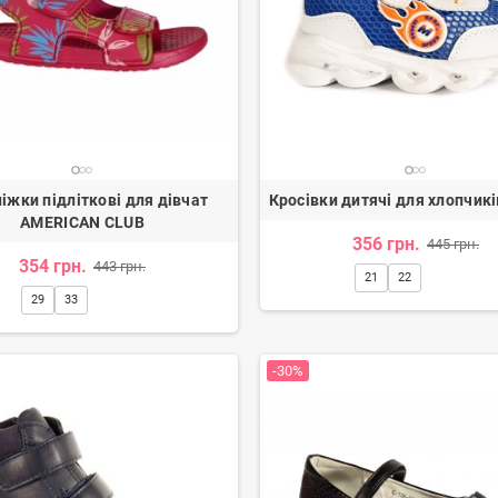
іжки підліткові для дівчат
Кросівки дитячі для хлопчик
AMERICAN CLUB
356 грн.
445 грн.
354 грн.
443 грн.
21
22
29
33
-30%