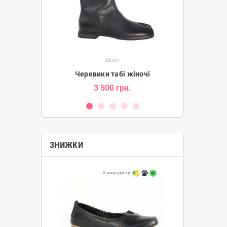
ки жіночі
Черевики табі жіночі
Уг
н.
3 500 грн.
2 080 гр
ЗНИЖКИ