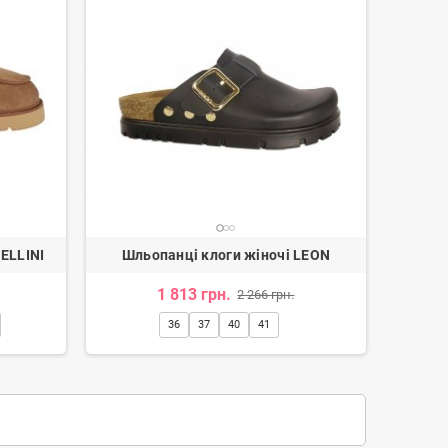
FELLINI
Шльопанці клоги жіночі LEON
1 813 грн.
2 266 грн.
36
37
40
41