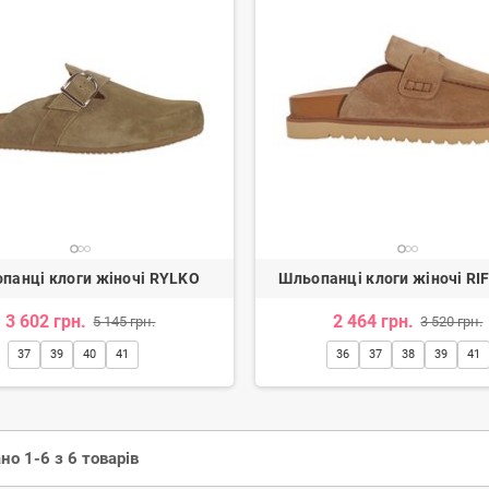
панці клоги жіночі RYLKO
Шльопанці клоги жіночі RI
3 602 грн.
2 464 грн.
5 145 грн.
3 520 грн.
37
39
40
41
36
37
38
39
41
но 1-6 з 6 товарів