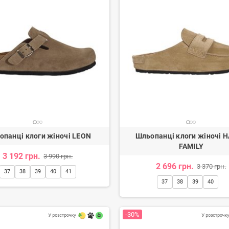
опанці клоги жіночі LEON
Шльопанці клоги жіночі 
FAMILY
3 192 грн.
3 990 грн.
2 696 грн.
3 370 грн.
37
38
39
40
41
37
38
39
40
-30%