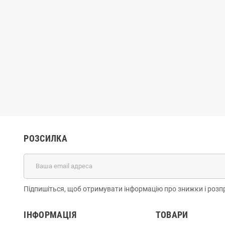
тки жіночі
Балетки жіночі
.
907 грн.
8
1 114 грн.
1 134 грн.
-20%
-20%
РОЗСИЛКА
Підпишіться, щоб отримувати інформацію про знижки і розп
ІНФОРМАЦІЯ
ТОВАРИ