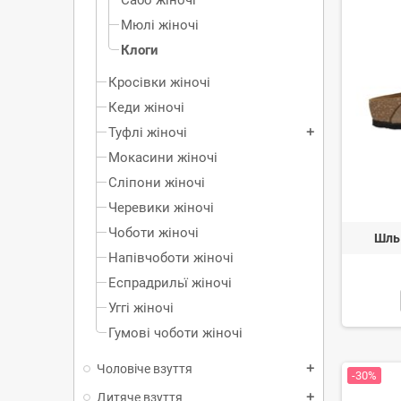
Мюлі жіночі
Клоги
Кросівки жіночі
Кеди жіночі
Туфлі жіночі
add
Мокасини жіночі
Сліпони жіночі
Черевики жіночі
Чоботи жіночі
Шль
Напівчоботи жіночі
Еспрадрильї жіночі
Уггi жіночі
Гумові чоботи жіночі
Чоловіче взуття
add
-30%
Дитяче взуття
add