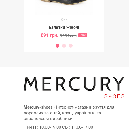
ночі
Балетки жіночі
Бале
891 грн.
891 грн
грн.
1 114 грн.
-20%
-20%
Mercury-shoes
- інтернет-магазин взуття для
дорослих та дітей, кращі українські та
європейські виробники.
ПН-ПТ: 10.00-19.00 СБ : 11.00-17.00