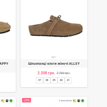
HAPPY
Шльопанці клоги жіночі ALLSY
2 208 грн.
2 760 грн.
37
38
39
40
41
-20%