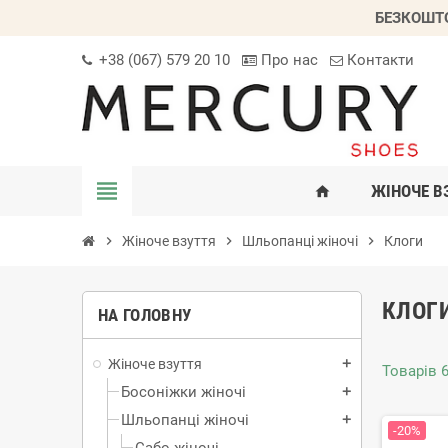
БЕЗКОШТО
+38 (067) 579 20 10
Про нас
Контакти
view_headline
ЖІНОЧЕ В
home
chevron_right
Жіноче взуття
chevron_right
Шльопанці жіночі
chevron_right
Клоги
КЛОГ
НА ГОЛОВНУ
Жіноче взуття
add
Товарів 6
Босоніжки жіночі
add
Шльопанці жіночі
add
-20%
Сабо жіночі