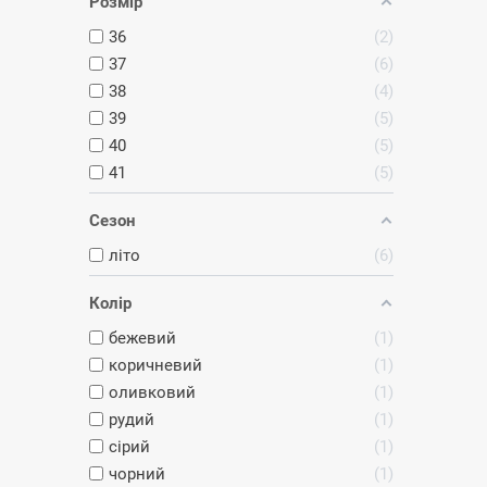
Розмір
36
2
37
6
38
4
39
5
40
5
41
5
Сезон
літо
6
Колір
бежевий
1
коричневий
1
оливковий
1
рудий
1
сірий
1
чорний
1