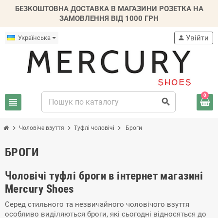
БЕЗКОШТОВНА ДОСТАВКА В МАГАЗИНИ РОЗЕТКА НА
ЗАМОВЛЕННЯ ВІД 1000 ГРН
Увійти
Українська
person
0
view_headline
search
chevron_right
chevron_right
chevron_right
Чоловіче взуття
Туфлі чоловічі
Броги
БРОГИ
Чоловічі туфлі броги в інтернет магазині
Mercury Shoes
Серед стильного та незвичайного чоловічого взуття
особливо виділяються броги, які сьогодні відносяться до