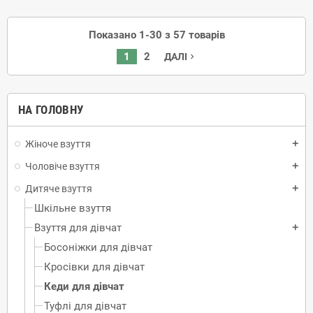
Показано 1-30 з 57 товарів
1
2
ДАЛІ
navigate_next
НА ГОЛОВНУ
Жіноче взуття
add
Чоловіче взуття
add
Дитяче взуття
add
Шкільне взуття
Взуття для дівчат
add
Босоніжки для дівчат
Кросівки для дівчат
Кеди для дівчат
Туфлі для дівчат