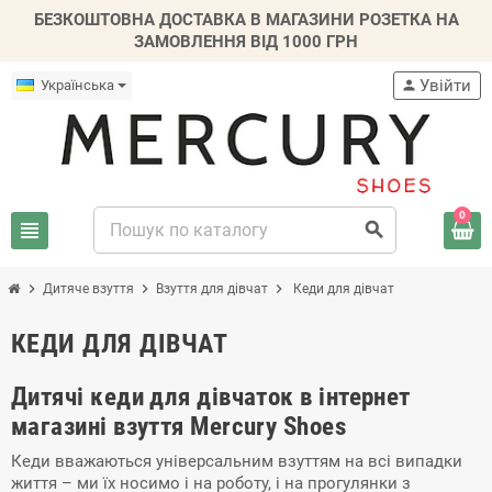
БЕЗКОШТОВНА ДОСТАВКА В МАГАЗИНИ РОЗЕТКА НА
ЗАМОВЛЕННЯ ВІД 1000 ГРН
Увійти
Українська
person
0
view_headline
search
chevron_right
chevron_right
chevron_right
Дитяче взуття
Взуття для дівчат
Кеди для дівчат
КЕДИ ДЛЯ ДІВЧАТ
Дитячі кеди для дівчаток в інтернет
магазині взуття Mercury Shoes
Кеди вважаються універсальним взуттям на всі випадки
життя – ми їх носимо і на роботу, і на прогулянки з