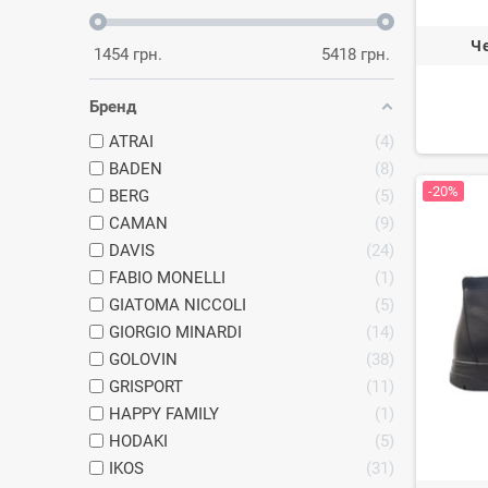
Чоло
Че
1454
грн.
5418
грн.
Невисо
Чоло
Бренд
Візуал
ATRAI
4
замші 
BADEN
8
-20%
BERG
5
Чоло
CAMAN
9
Популя
DAVIS
24
еласти
FABIO MONELLI
1
Спор
GIATOMA NICCOLI
5
GIORGIO MINARDI
14
Взуття,
GOLOVIN
38
Де ку
GRISPORT
11
HAPPY FAMILY
1
Купити ч
класики,
HODAKI
5
найвищої
IKOS
31
використа