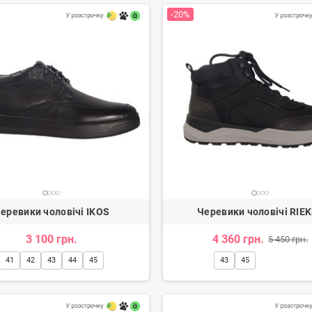
-20%
тки жіночі
Балетки жіночі
.
907 грн.
8
1 114 грн.
1 134 грн.
-20%
-20%
еревики чоловічі IKOS
Черевики чоловічі RIE
3 100 грн.
4 360 грн.
5 450 грн.
41
42
43
44
45
43
45