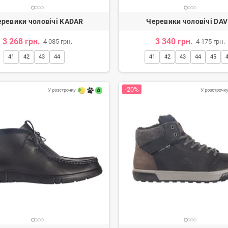
вічі черевики Дезерти
ревики чоловічі KADAR
Черевики чоловічі DAV
кі черевики, з невеликою кількістю отворів для шнурівки і 
3 268 грн.
3 340 грн.
4 085 грн.
4 175 грн.
вічі черевики Чукка
41
42
43
44
41
42
43
44
45
ьно схожі на дезерти, але більш високі, з масивною підошвою
або щільної шкіри.
-20%
вічі черевики Челсі
рний дизайн чоловічих черевиків. Їх легко впізнати по відсут
чна щільна гумка на бічній частині. Висота халяви доходить д
тивні чоловічі черевики
 яке відмінно підходить до джинсів, курток та парків.
пити чоловічі черевики в Україні?
оловічі черевики в інтернет магазині Mercury Shoes легко – у
 спортивного та кежуал стилів. У нашому інтернет магазині мо
 якості — всі пари виготовлені з натуральної шкіри, утепленн
ні сучасні синтетичні матеріали групи термопластів, довговічн