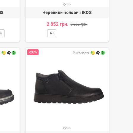
IS
Черевики чоловічі IKOS
замшевим верхом.
2 852 грн.
3 565 грн.
46
40
 і рельєфним протектором. Виготовляються із
-20%
ності шнурівки, замість якої використовується
о кісточки, а носок обов'язково звужений.
 каталозі представлені моделі для любителів
жна купити чоловічі черевики в Україні тільки
я з натурального хутра або вовни. Для підошви
і та стійкі до стирання. Всі шви ретельно