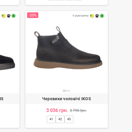
-20%
Лофери жіночі
Черевики ковбойки жіночі
3 350 грн.
4 170 грн.
IS
Черевики чоловічі IKOS
3 036 грн.
3 795 грн.
41
42
45