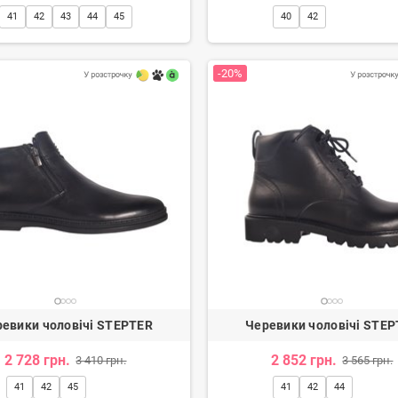
41
42
43
44
45
40
42
-20%
евики чоловічі STEPTER
Черевики чоловічі STE
2 728 грн.
2 852 грн.
3 410 грн.
3 565 грн.
41
42
45
41
42
44