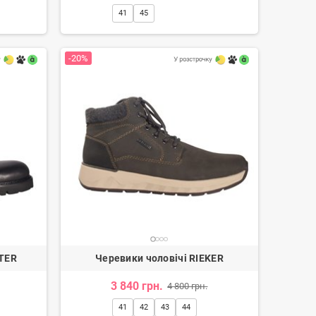
41
45
-20%
PTER
Черевики чоловічі RIEKER
3 840 грн.
4 800 грн.
41
42
43
44