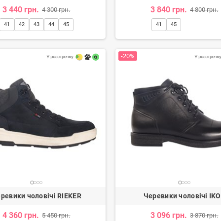
3 440 грн.
3 840 грн.
4 300 грн.
4 800 грн.
41
42
43
44
45
41
45
-20%
ревики чоловічі RIEKER
Черевики чоловічі IK
4 360 грн.
3 096 грн.
5 450 грн.
3 870 грн.