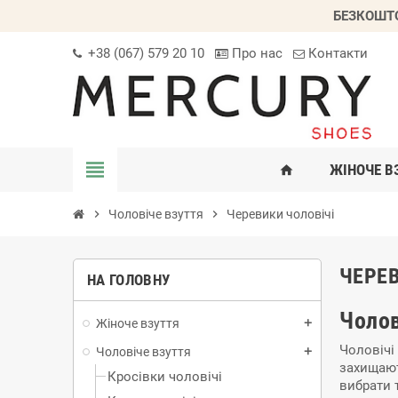
БЕЗКОШТО
+38 (067) 579 20 10
Про нас
Контакти
view_headline
ЖІНОЧЕ В
home
chevron_right
Чоловіче взуття
chevron_right
Черевики чоловічі
ЧЕРЕВ
НА ГОЛОВНУ
Чолов
Жіноче взуття
add
Чоловічі
Чоловіче взуття
add
захищают
Кросівки чоловічі
вибрати 