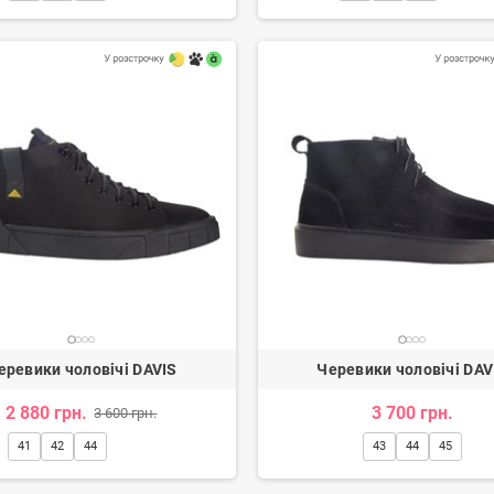
ги жіночі
Туфлі жіночі
н.
3 080 грн.
2 600 грн.
-20%
еревики чоловічі DAVIS
Черевики чоловічі DAV
2 880 грн.
3 700 грн.
3 600 грн.
41
42
44
43
44
45