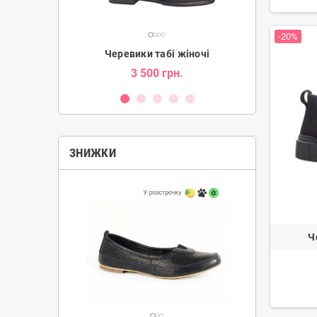
-20%
ки жіночі
Черевики табі жіночі
Уг
н.
3 500 грн.
2 080 гр
ЗНИЖКИ
Ч