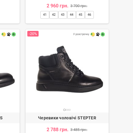
2 960 грн.
3 700 грн.
41
42
43
44
45
46
-20%
OS
Черевики чоловічі STEPTER
2 788 грн.
3 485 грн.