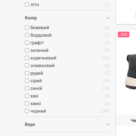
літо
1
Колір
бежевий
3
-20%
бордовий
2
графіт
2
зелений
3
коричневий
41
оливковий
6
рудий
3
сірий
10
синій
14
хакі
5
хаккі
3
чорний
247
Че
Верх