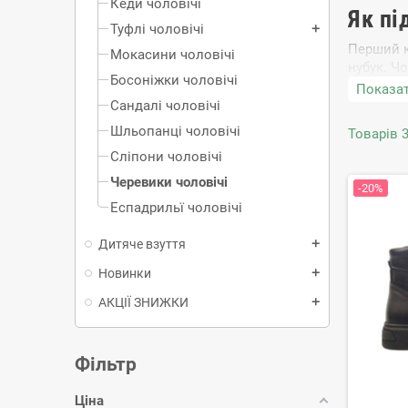
Кеди чоловічі
Як пі
Туфлі чоловічі
add
Перший к
Mокасини чоловічі
нубук. Ч
Босоніжки чоловічі
Чоловічі
Показат
проти но
Сандалі чоловічі
Шльопанці чоловічі
Внутрішн
Товарів 3
вбирають
Сліпони чоловічі
матеріал
Черевики чоловічі
-20%
Устілкам
Еспадрильї чоловічі
додатков
Підошва 
Дитяче взуття
add
масивною
Новинки
add
Модні
АКЦІЇ ЗНИЖКИ
add
Щоб прав
інтернет
Фільтр
Клас
Взуття
Ціна