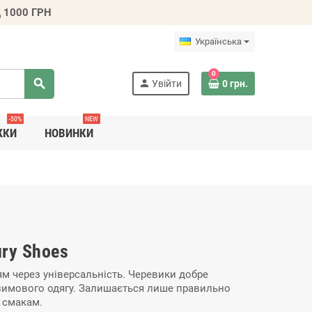
 1000 ГРН
Українська
0
search
person
Увійти
0 грн.
-50%
NEW
ЖКИ
НОВИНКИ
ury Shoes
м через універсальність. Черевики добре
а зимового одягу. Залишається лише правильно
м смакам.