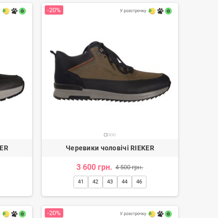
-20%
Балетки жіночі
91 грн.
1 114 грн.
-20%
KER
Черевики чоловічі RIEKER
3 600 грн.
4 500 грн.
41
42
43
44
46
-20%