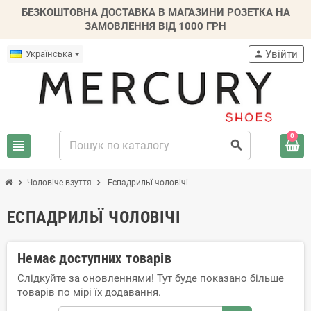
БЕЗКОШТОВНА ДОСТАВКА В МАГАЗИНИ РОЗЕТКА НА
ЗАМОВЛЕННЯ ВІД 1000 ГРН
Увійти
Українська
person
0
view_headline
search
chevron_right
chevron_right
Чоловіче взуття
Еспадрильї чоловічі
ЕСПАДРИЛЬЇ ЧОЛОВІЧІ
Немає доступних товарів
Слідкуйте за оновленнями! Тут буде показано більше
товарів по мірі їх додавання.