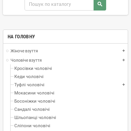
search
НА ГОЛОВНУ
Жіноче взуття
add
Чоловіче взуття
add
Кросівки чоловічі
Кеди чоловічі
Туфлі чоловічі
add
Mокасини чоловічі
Босоніжки чоловічі
Сандалі чоловічі
Шльопанці чоловічі
Сліпони чоловічі