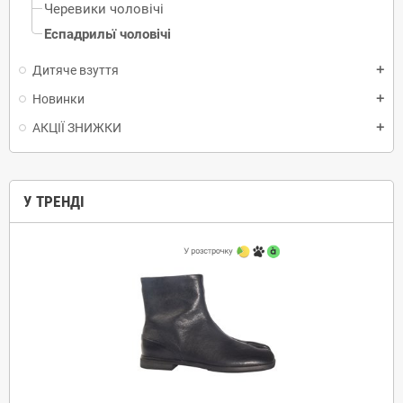
Черевики чоловічі
Еспадрильї чоловічі
Дитяче взуття
add
Новинки
add
АКЦІЇ ЗНИЖКИ
add
У ТРЕНДІ