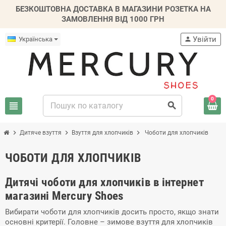
БЕЗКОШТОВНА ДОСТАВКА В МАГАЗИНИ РОЗЕТКА НА
ЗАМОВЛЕННЯ ВІД 1000 ГРН
Увійти
Українська
person
0
view_headline
search
chevron_right
chevron_right
chevron_right
Дитяче взуття
Взуття для хлопчиків
Чоботи для хлопчиків
ЧОБОТИ ДЛЯ ХЛОПЧИКІВ
Дитячі чоботи для хлопчиків в інтернет
магазині Mercury Shoes
Вибирати чоботи для хлопчиків досить просто, якщо знати
основні критерії. Головне – зимове взуття для хлопчиків