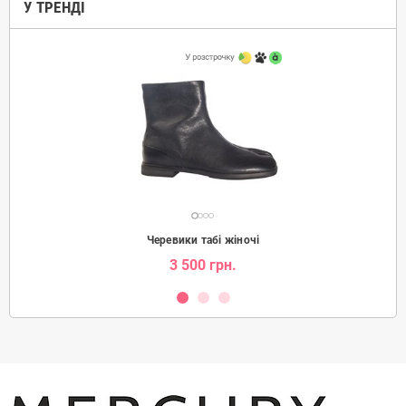
У ТРЕНДІ
Замовити товар дуже просто – оформіть швидку заявку
або замовте зворотній дзвінок. Ми уточнимо всі деталі
замовлення та сформуємо для відправки за вказаною
вами адресою. Телефонуйте та пишіть, ми відповімо на
будь-які ваші запитання.
Підліткові та дитячі чоботи для хлопчиків в інтернет
магазині Mercury Shoes
це доступна ціна, хороший
асортимент та швидка доставка по Україні. У нашому
онлайн каталозі можна
недорого купити чоботи для
хлопчика
відомих українських та світових виробників.
Черевики табі жіночі
3 500 грн.