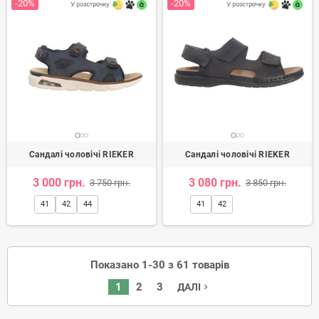
-20%
-20%
Сандалі чоловічі RIEKER
Сандалі чоловічі RIEKER
3 000 грн.
3 080 грн.
3 750 грн.
3 850 грн.
41
42
44
41
42
Показано 1-30 з 61 товарів
1
2
3
ДАЛІ
navigate_next