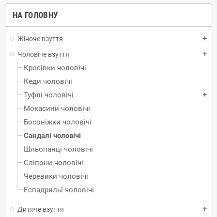
НА ГОЛОВНУ
Жіноче взуття
add
Чоловіче взуття
add
Кросівки чоловічі
Кеди чоловічі
Туфлі чоловічі
add
Mокасини чоловічі
Босоніжки чоловічі
Сандалі чоловічі
Шльопанці чоловічі
Сліпони чоловічі
Черевики чоловічі
Еспадрильї чоловічі
Дитяче взуття
add