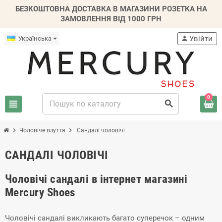
БЕЗКОШТОВНА ДОСТАВКА В МАГАЗИНИ РОЗЕТКА НА
ЗАМОВЛЕННЯ ВІД 1000 ГРН
Увійти
Українська
person
0
view_headline
search
chevron_right
chevron_right
Чоловіче взуття
Сандалі чоловічі
САНДАЛІ ЧОЛОВІЧІ
Чоловічі сандалі в інтернет магазині
Mercury Shoes
Чоловічі сандалі викликають багато суперечок – одним