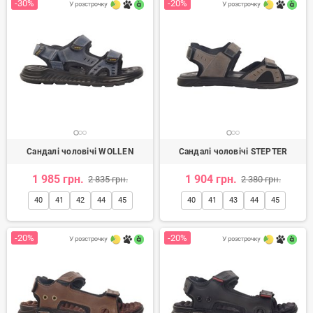
-30%
-20%
Сандалі чоловічі WOLLEN
Сандалі чоловічі STEPTER
1 985 грн.
1 904 грн.
2 835 грн.
2 380 грн.
40
41
42
44
45
40
41
43
44
45
-20%
-20%