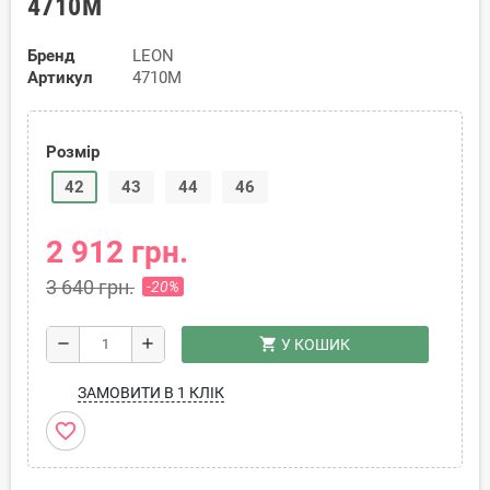
4710M
Бренд
LEON
Артикул
4710M
Розмір
42
43
44
46
2 912 грн.
3 640 грн.
-20%
shopping_cart
remove
add
У КОШИК
ЗАМОВИТИ В 1 КЛІК
favorite_border