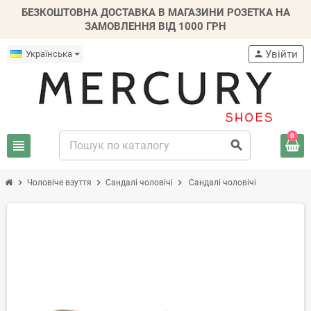
БЕЗКОШТОВНА ДОСТАВКА В МАГАЗИНИ РОЗЕТКА НА
ЗАМОВЛЕННЯ ВІД 1000 ГРН
Увійти
Українська
person
0
view_headline
search
chevron_right
chevron_right
chevron_right
Чоловіче взуття
Сандалі чоловічі
Сандалі чоловічі
-20%