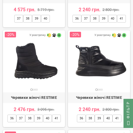
4 575 грн.
2 240 грн.
5 719 грн.
2 800 грн.
37
38
39
40
36
37
38
39
40
41
-20%
-20%
Черевики жіночі RESTIME
Черевики жіночі RESTIME
ФІЛЬТР
2 476 грн.
2 240 грн.
3 095 грн.
2 800 грн.
36
37
38
39
40
41
36
38
39
40
41