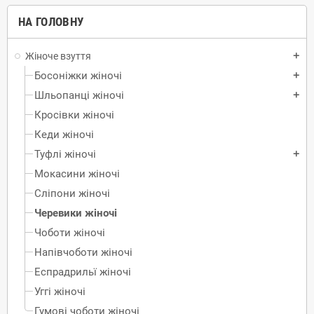
НА ГОЛОВНУ
Жіноче взуття
add
Босоніжки жіночі
add
Шльопанці жіночі
add
Кросівки жіночі
Кеди жіночі
Туфлі жіночі
add
Мокасини жіночі
Сліпони жіночі
Черевики жіночі
Чоботи жіночі
Напівчоботи жіночі
Еспрадрильї жіночі
Уггi жіночі
Гумові чоботи жіночі