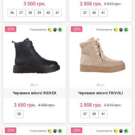
3 000 грн.
2 808 грн.
3 510 грн.
Жіночі черевики в інтернет магазині Mercury Shoes
це
доступна ціна, хороший асортимент та швидка доставка по
36
37
38
39
40
41
37
40
41
Україні. У нашому онлайн каталозі можна
недорого купити
жіночі черевики
відомих українських та світових
виробників.
-20%
-20%
Черевики жіночі RIEKER
Черевики жіночі FRIVOLI
3 600 грн.
2 808 грн.
4 500 грн.
3 510 грн.
38
37
38
41
-20%
-20%