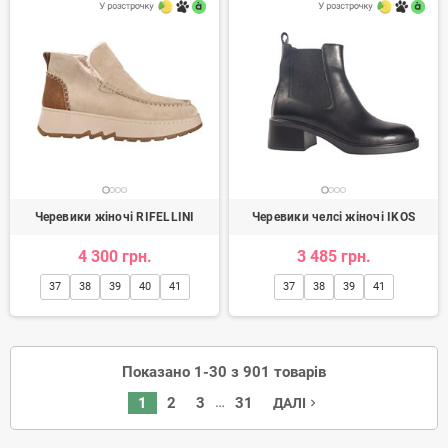
Черевики жіночі RIFELLINI
Черевики челсі жіночі IKOS
4 300 грн.
3 485 грн.
37
38
39
40
41
37
38
39
41
Показано 1-30 з 901 товарів
…
1
2
3
31
ДАЛІ
navigate_next