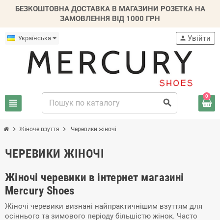
БЕЗКОШТОВНА ДОСТАВКА В МАГАЗИНИ РОЗЕТКА НА
ЗАМОВЛЕННЯ ВІД 1000 ГРН
Увійти
Українська
person
0
view_headline
search
chevron_right
chevron_right
Жіноче взуття
Черевики жіночі
ЧЕРЕВИКИ ЖІНОЧІ
Жіночі черевики в інтернет магазині
Mercury Shoes
Жіночі черевики визнані найпрактичнішим взуттям для
осіннього та зимового періоду більшістю жінок. Часто