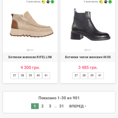
Ботинки женские RIFELLINI
Ботинки челси женские IKOS
4 300 грн.
3 485 грн.
37
38
39
40
41
37
38
39
41
Показано 1-30 из 901
…
1
2
3
31
ВПЕРЕД
navigate_next