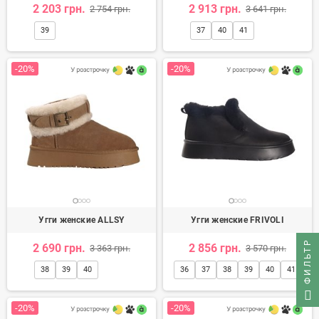
2 203 грн.
2 913 грн.
2 754 грн.
3 641 грн.
39
37
40
41
-20%
-20%
Угги женские ALLSY
Угги женские FRIVOLI
ФИЛЬТР
2 690 грн.
2 856 грн.
3 363 грн.
3 570 грн.
38
39
40
36
37
38
39
40
41
-20%
-20%