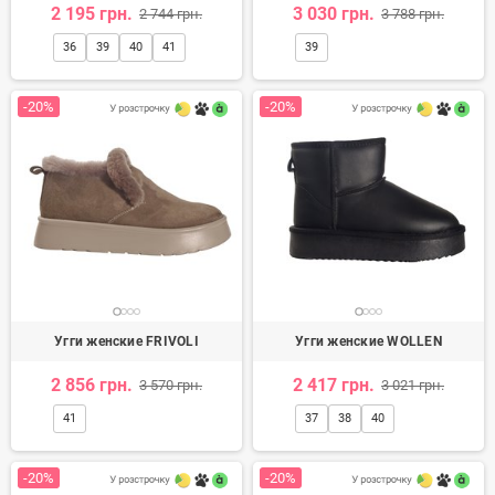
2 195 грн.
3 030 грн.
2 744 грн.
3 788 грн.
36
39
40
41
39
-20%
-20%
Угги женские FRIVOLI
Угги женские WOLLEN
2 856 грн.
2 417 грн.
3 570 грн.
3 021 грн.
41
37
38
40
-20%
-20%