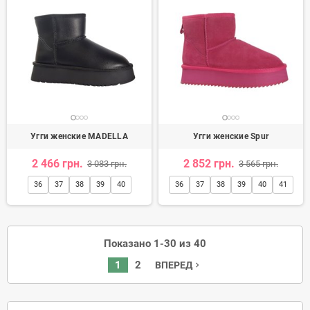
Угги женские MADELLA
Угги женские Spur
2 466 грн.
2 852 грн.
3 083 грн.
3 565 грн.
36
37
38
39
40
36
37
38
39
40
41
Показано 1-30 из 40
1
2
ВПЕРЕД
navigate_next