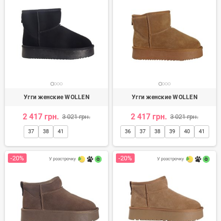
Угги женские WOLLEN
Угги женские WOLLEN
2 417 грн.
2 417 грн.
3 021 грн.
3 021 грн.
37
38
41
36
37
38
39
40
41
-20%
-20%