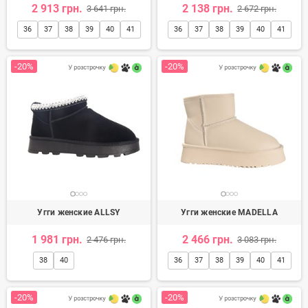
2 913 грн.
2 138 грн.
3 641 грн.
2 672 грн.
36
37
38
39
40
41
36
37
38
39
40
41
-20%
-20%
Угги женские ALLSY
Угги женские MADELLA
1 981 грн.
2 466 грн.
2 476 грн.
3 083 грн.
38
40
36
37
38
39
40
41
-20%
-20%