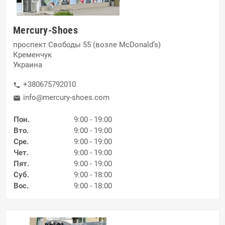
Mercury-Shoes
проспект Свободы 55 (возле McDonald’s)
Кременчук
Украина
+380675792010
phone
info@mercury-shoes.com
mail
Пон.
9:00 - 19:00
Вто.
9:00 - 19:00
Сре.
9:00 - 19:00
Чет.
9:00 - 19:00
Пят.
9:00 - 19:00
Суб.
9:00 - 18:00
Вос.
9:00 - 18:00