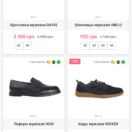
привлекательность внешнего вида, гарантирует хорошее
настроение.
Мужская обувь в интернет магазине Mercury Shoes
это
доступная цена, хороший ассортимент и быстрая доставка
Кроссовки мужские DAVIS
Шлепанцы мужские INBLU
по Украине. В нашем онлайн каталоге можно
недорого
купить мужскую обувь
2 360 грн.
известных украинских и мировых
932 грн.
2 950 грн.
1 165 грн.
производителей.
42
45
42
43
44
45
-30%
Лоферы мужские IKOS
Кеды мужские RIEKER