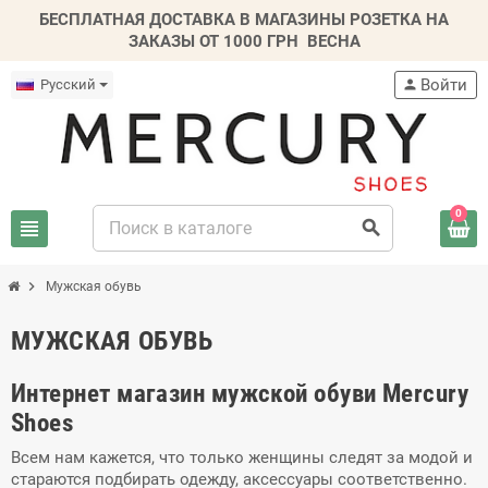
БЕСПЛАТНАЯ ДОСТАВКА В МАГАЗИНЫ РОЗЕТКА НА
ЗАКАЗЫ ОТ 1000 ГРН
ВЕСНА
Войти
Русский
person
0
view_headline
search
chevron_right
Мужская обувь
МУЖСКАЯ ОБУВЬ
Интернет магазин мужской обуви Mercury
Shoes
Всем нам кажется, что только женщины следят за модой и
стараются подбирать одежду, аксессуары соответственно.