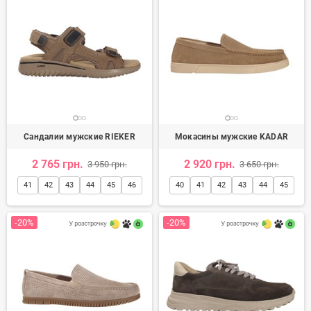
Сандалии мужские RIEKER
Мокасины мужские KADAR
2 765 грн.
2 920 грн.
3 950 грн.
3 650 грн.
41
42
43
44
45
46
40
41
42
43
44
45
-20%
-20%