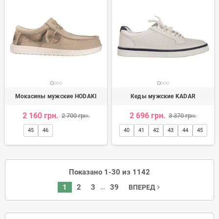
Мокасины мужские HODAKI
Кеды мужские KADAR
2 160 грн.
2 696 грн.
2 700 грн.
3 370 грн.
45
46
40
41
42
43
44
45
Показано 1-30 из 1142
…
1
2
3
39
ВПЕРЕД
navigate_next