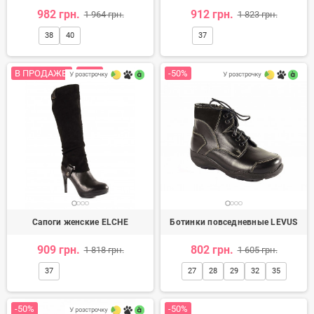
982 грн.
912 грн.
1 964 грн.
1 823 грн.
38
40
37
В ПРОДАЖЕ!
-50%
-50%
Сапоги женские ELCHE
Ботинки повседневные LEVUS
909 грн.
802 грн.
1 818 грн.
1 605 грн.
37
27
28
29
32
35
-50%
-50%