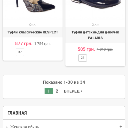
Туфли классические RESPECT
Туфли детские для девочек
PALARIS
877 грн.
1 754 грн.
505 грн.
1 010 грн.
37
27
Показано 1-30 из 34
1
2
ВПЕРЕД
navigate_next
ГЛАВНАЯ
Женская обувь
add