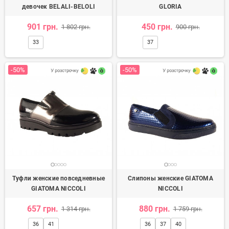
девочек BELALI-BELOLI
GLORIA
901 грн.
450 грн.
1 802 грн.
900 грн.
33
37
-50%
-50%
Туфли женские повседневные
Слипоны женские GIATOMA
GIATOMA NICCOLI
NICCOLI
657 грн.
880 грн.
1 314 грн.
1 759 грн.
36
41
36
37
40