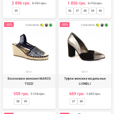
2 896 грн.
1 856 грн.
5 791 грн.
3 713 грн.
39
36
37
38
39
40
-50%
-50%
Босоножки женские MARCO
Туфли женские модельные
TOZZI
LIONELI
558 грн.
669 грн.
1 116 грн.
1 337 грн.
38
39
37
38