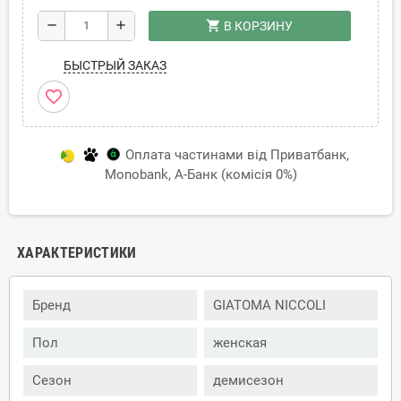
shopping_cart
remove
add
В КОРЗИНУ
БЫСТРЫЙ ЗАКАЗ
favorite_border
Оплата частинами від Приватбанк,
Monobank, А-Банк (комісія 0%)
ХАРАКТЕРИСТИКИ
Бренд
GIATOMA NICCOLI
Пол
женская
Сезон
демисезон