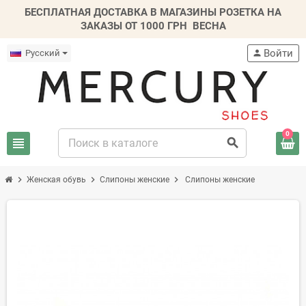
БЕСПЛАТНАЯ ДОСТАВКА В МАГАЗИНЫ РОЗЕТКА НА
ЗАКАЗЫ ОТ 1000 ГРН
ВЕСНА
Войти
Русский
person
0
view_headline
search
chevron_right
chevron_right
chevron_right
Женская обувь
Слипоны женские
Слипоны женские
-50%