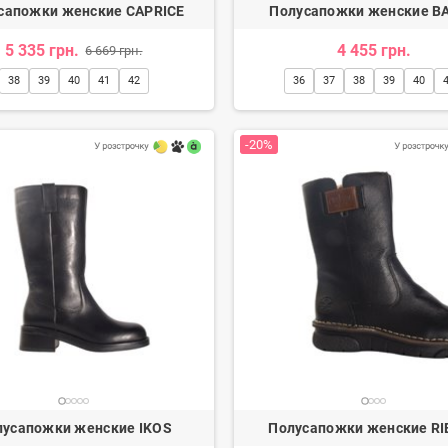
сапожки женские CAPRICE
Полусапожки женские B
5 335 грн.
4 455 грн.
6 669 грн.
38
39
40
41
42
36
37
38
39
40
-20%
лусапожки женские IKOS
Полусапожки женские RI