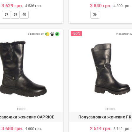
3 629 грн.
3 840 грн.
4 536 грн.
4 800 грн.
37
39
40
36
-20%
сапожки женские CAPRICE
Полусапожки женские FR
3 680 грн.
2 514 грн.
4 600 грн.
3 142 грн.