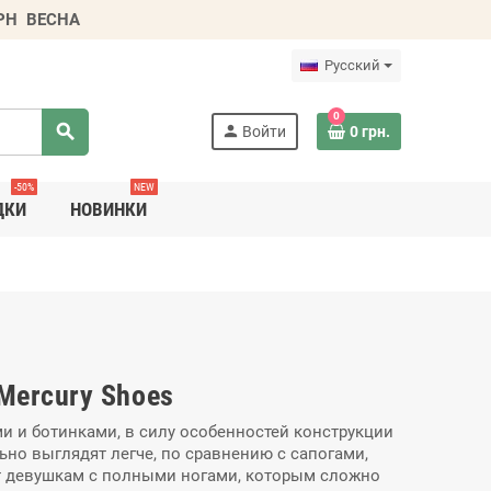
ГРН
ВЕСНА
Русский
0
search
person
Войти
0 грн.
-50%
NEW
ДКИ
НОВИНКИ
Mercury Shoes
 и ботинками, в силу особенностей конструкции
но выглядят легче, по сравнению с сапогами,
ят девушкам с полными ногами, которым сложно