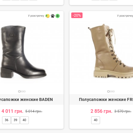
-20%
ины мужские
Мокасины мужские
н.
1 588 грн.
9
1 966 грн.
1 985 грн.
-20%
-20%
усапожки женские BADEN
Полусапожки женские FR
4 011 грн.
2 856 грн.
5 014 грн.
3 570 грн.
36
39
40
40