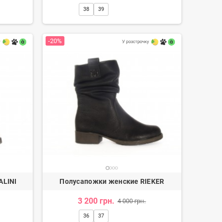
38
39
-20%
Лоферы женские
Ботинки ковбойки женские
3 350 грн.
4 170 грн.
ALINI
Полусапожки женские RIEKER
3 200 грн.
4 000 грн.
36
37