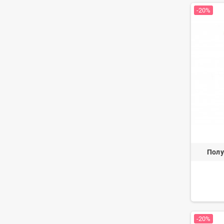
-20%
Полу
-20%