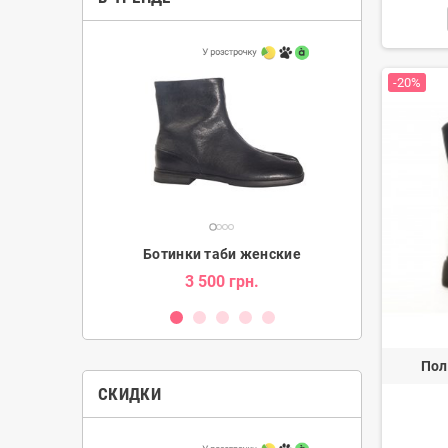
-20%
и женские
Ботинки таби женские
Угг
н.
3 500 грн.
2 080 гр
Пол
СКИДКИ