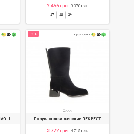
2 456 грн.
3 070 грн.
37
38
39
-20%
IVOLI
Полусапожки женские RESPECT
3 772 грн.
4 715 грн.