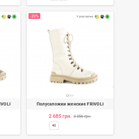
-20%
Мокасины мужские
73 грн.
1 216 грн.
-20%
IVOLI
Полусапожки женские FRIVOLI
2 685 грн.
3 356 грн.
40