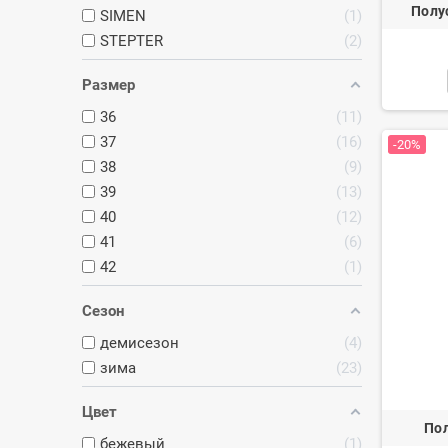
Полу
SIMEN
1
STEPTER
2
Размер
36
11
37
16
-20%
38
9
39
13
40
12
41
6
42
1
Сезон
демисезон
4
зима
23
Цвет
По
бежевый
1