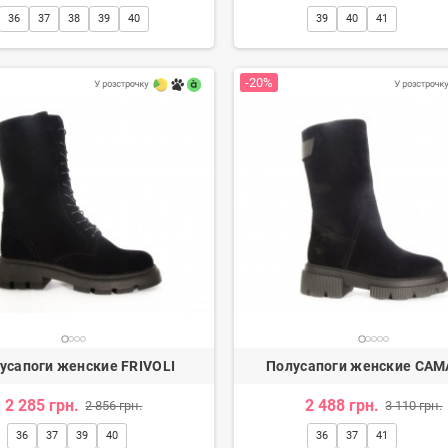
36
37
38
39
40
39
40
41
-20%
и женские
Туфли женские
н.
3 080 грн.
2 600 грн.
-20%
усапоги женские FRIVOLI
Полусапоги женские CAM
2 285 грн.
2 488 грн.
2 856 грн.
3 110 грн.
36
37
39
40
36
37
41