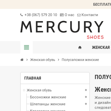
БЕСПЛАТ
+38 (067) 579 20 10
О нас
Контакти
view_headline
ЖЕНСКАЯ 
home
chevron_right
Женская обувь
chevron_right
Полусапожки женские
ПОЛУ
ГЛАВНАЯ
Женск
Женская обувь
add
Босоножки женские
add
Женские 
и дизайн
Шлепанцы женские
add
следоват
Кроссовки женские