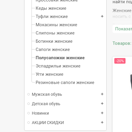
найти по
Кеды женские
Женские 
Туфли женские
носить с
add
Мокасины женские
В интерн
Показат
вашим тр
Слипоны женские
всевозмо
Ботинки женские
синий, а
Товаров: 
подобрат
Сапоги женские
Полусапожки женские
В тренда
-20%
изготовл
Эспадрильи женские
Востребо
Угги женские
полусапо
Резиновые сапоги женские
Полусапо
офисном 
Мужская обувь
add
Полусапо
Детская обувь
add
образов.
Новинки
add
продуман
Купит
АКЦИИ СКИДКИ
add