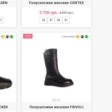
ADEN
Полусапожки женские CONTES
3 726 грн.
4 657 грн.
41
36
37
38
41
-20%
EKER
Полусапожки женские FRIVOLI