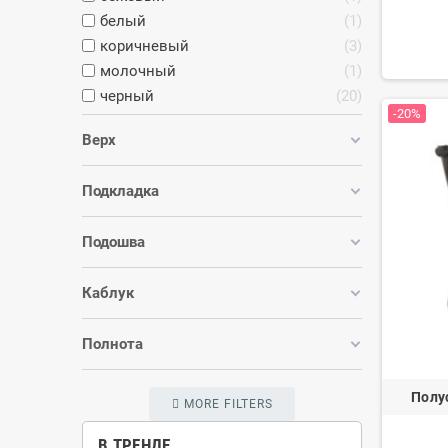
белый
1
коричневый
3
молочный
1
черный
20
-20%
Верх
Подкладка
Подошва
Каблук
Полнота
Полу
MORE FILTERS
В ТРЕНДЕ