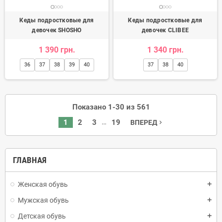
Кеды подростковые для
Кеды подростковые для
девочек SHOSHO
девочек CLIBEE
1 390 грн.
1 340 грн.
36
37
38
39
40
37
38
40
Показано 1-30 из 561
…
1
2
3
19
ВПЕРЕД
navigate_next
ГЛАВНАЯ
Женская обувь
add
Мужская обувь
add
Детская обувь
add