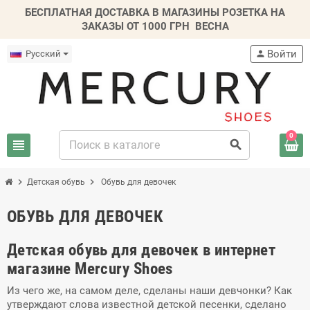
БЕСПЛАТНАЯ ДОСТАВКА В МАГАЗИНЫ РОЗЕТКА НА
ЗАКАЗЫ ОТ 1000 ГРН
ВЕСНА
Войти
Русский
person
0
view_headline
search
chevron_right
chevron_right
Детская обувь
Обувь для девочек
ОБУВЬ ДЛЯ ДЕВОЧЕК
Детская обувь для девочек в интернет
магазине Mercury Shoes
Из чего же, на самом деле, сделаны наши девчонки? Как
утверждают слова известной детской песенки, сделано