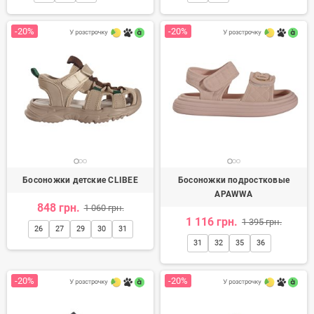
-20%
-20%
Босоножки детские CLIBEE
Босоножки подростковые
APAWWA
848 грн.
1 060 грн.
1 116 грн.
1 395 грн.
26
27
29
30
31
31
32
35
36
-20%
-20%