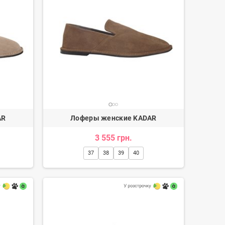
AR
Лоферы женские KADAR
3 555 грн.
37
38
39
40