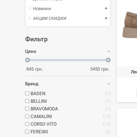
Новинки
add
АКЦИИ СКИДКИ
add
Фильтр
Цена
845
грн.
5450
грн.
Ло
Бренд
BADEN
1
BELLINI
1
BRAVOMODA
1
CAMALINI
13
CORSO VITO
17
FERESKI
2