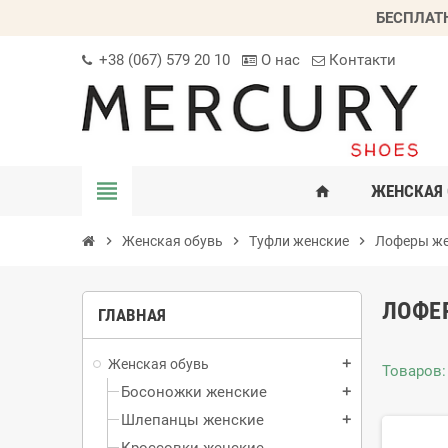
БЕСПЛАТ
+38 (067) 579 20 10
О нас
Контакти
view_headline
ЖЕНСКАЯ 
home
chevron_right
Женская обувь
chevron_right
Туфли женские
chevron_right
Лоферы же
ЛОФЕ
ГЛАВНАЯ
Женская обувь
add
Товаров: 
Босоножки женские
add
Шлепанцы женские
add
Кроссовки женские