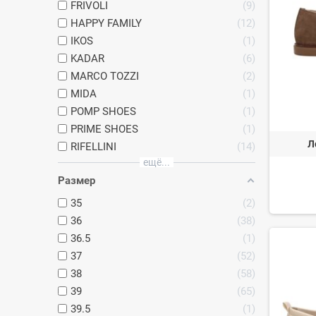
FRIVOLI
9
HAPPY FAMILY
12
IKOS
1
KADAR
6
MARCO TOZZI
2
MIDA
1
POMP SHOES
1
PRIME SHOES
1
Л
RIFELLINI
14
ещё...
Размер
35
2
36
38
36.5
1
37
52
38
58
39
65
39.5
1