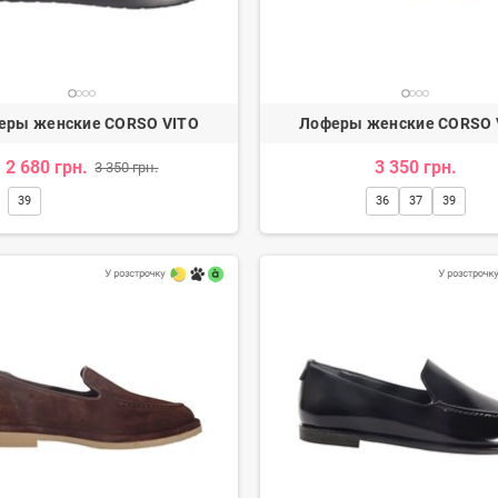
еры женские CORSO VITO
Лоферы женские CORSO 
2 680 грн.
3 350 грн.
3 350 грн.
39
36
37
39
и женские
Туфли женские
н.
3 080 грн.
2 600 грн.
-20%