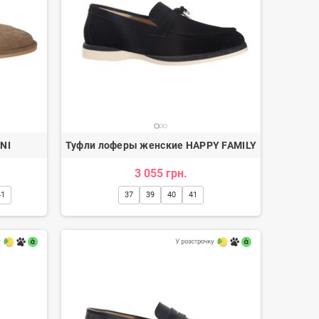
NI
Туфли лоферы женские HAPPY FAMILY
3 055 грн.
41
37
39
40
41