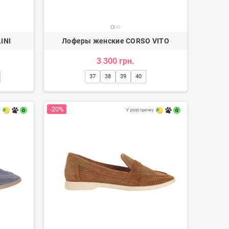
INI
Лоферы женские CORSO VITO
3 300 грн.
37
38
39
40
-20%
Мокасины мужские
73 грн.
1 216 грн.
-20%