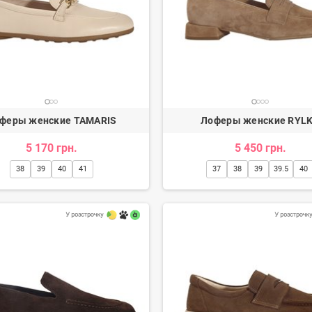
феры женские TAMARIS
Лоферы женские RYL
5 170 грн.
5 450 грн.
38
39
40
41
37
38
39
39.5
40