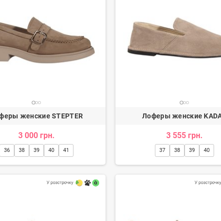
феры женские STEPTER
Лоферы женские KAD
3 000 грн.
3 555 грн.
36
38
39
40
41
37
38
39
40