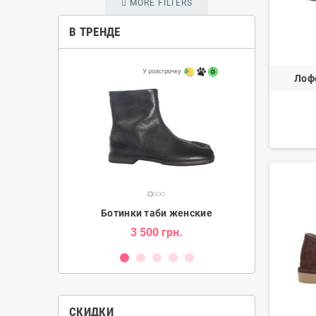
MORE FILTERS
В ТРЕНДЕ
Лоф
и женские
Ботинки таби женские
Угг
н.
3 500 грн.
2 080 гр
СКИДКИ