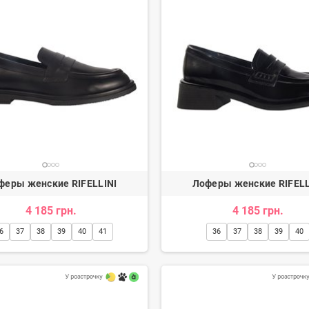
феры женские RIFELLINI
Лоферы женские RIFELL
4 185 грн.
4 185 грн.
6
37
38
39
40
41
36
37
38
39
40