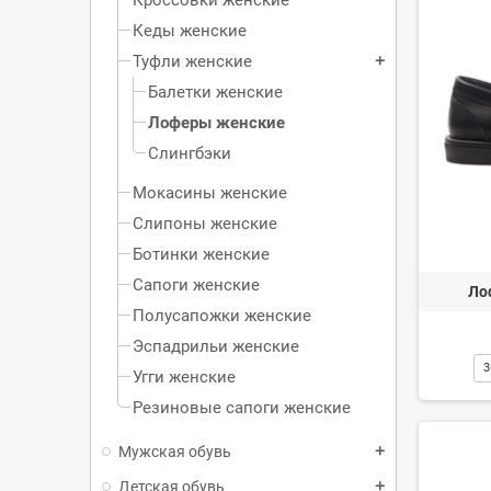
Кеды женские
Туфли женские
add
Балетки женские
Лоферы женские
Слингбэки
Мокасины женские
Слипоны женские
Ботинки женские
Сапоги женские
Ло
Полусапожки женские
Эспадрильи женские
3
Угги женские
Резиновые сапоги женские
Мужская обувь
add
Детская обувь
add