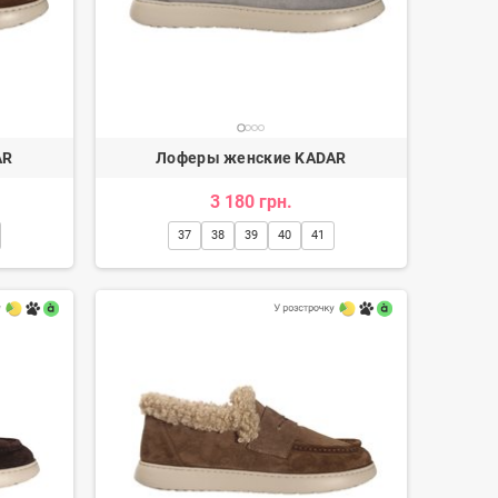
AR
Лоферы женские KADAR
3 180 грн.
37
38
39
40
41