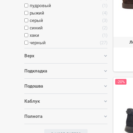
пудровый
1
рыжий
4
серый
3
синий
2
хаки
1
Л
черный
27
Верх
Подкладка
-20%
Подошва
Каблук
Полнота