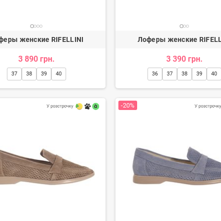
феры женские RIFELLINI
Лоферы женские RIFELL
3 890 грн.
3 390 грн.
37
38
39
40
36
37
38
39
40
-20%
ины мужские
Мокасины мужские
н.
1 588 грн.
9
1 966 грн.
1 985 грн.
-20%
-20%