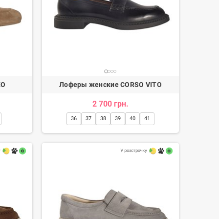
KO
Лоферы женские CORSO VITO
2 700 грн.
36
37
38
39
40
41