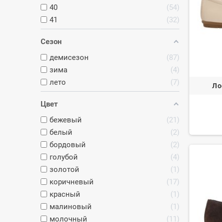
40
54
41
32
Сезон
демисезон
87
зима
4
лето
7
Ло
Цвет
бежевый
21
белый
2
бордовый
2
голубой
4
золотой
1
коричневый
17
красный
1
малиновый
1
молочный
11