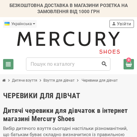
БЕЗКОШТОВНА ДОСТАВКА В МАГАЗИНИ РОЗЕТКА НА
ЗАМОВЛЕННЯ ВІД 1000 ГРН
Увійти
Українська
person
0
view_headline
search
chevron_right
chevron_right
chevron_right
Дитяче взуття
Взуття для дівчат
Черевики для дівчат
ЧЕРЕВИКИ ДЛЯ ДІВЧАТ
Дитячі черевики для дівчаток в інтернет
магазині Mercury Shoes
Вибір дитячого взуття сьогодні настільки різноманітний,
що батькам буває складно визначитися із правильною