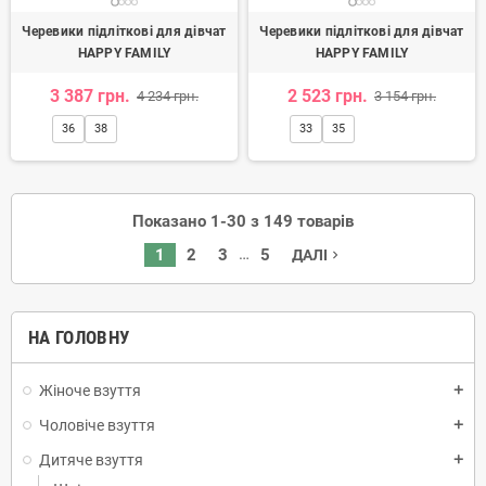
Черевики підліткові для дівчат
Черевики підліткові для дівчат
HAPPY FAMILY
HAPPY FAMILY
3 387 грн.
2 523 грн.
4 234 грн.
3 154 грн.
36
38
33
35
Показано 1-30 з 149 товарів
…
1
2
3
5
ДАЛІ
navigate_next
НА ГОЛОВНУ
Жіноче взуття
add
Чоловіче взуття
add
Дитяче взуття
add