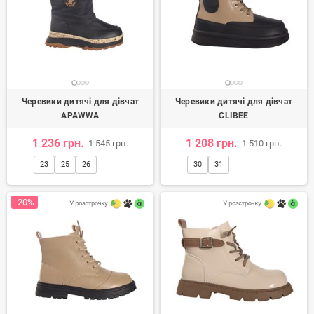
Підліткові та дитячі черевики для дівчаток в інтернет
магазині Mercury Shoes
це доступна ціна, хороший
асортимент та швидка доставка по Україні. У нашому
онлайн каталозі можна
недорого купити черевики для
дівчинки
відомих українських та світових виробників.
Черевики дитячі для дівчат
Черевики дитячі для дівчат
APAWWA
CLIBEE
1 236 грн.
1 208 грн.
1 545 грн.
1 510 грн.
23
25
26
30
31
-20%