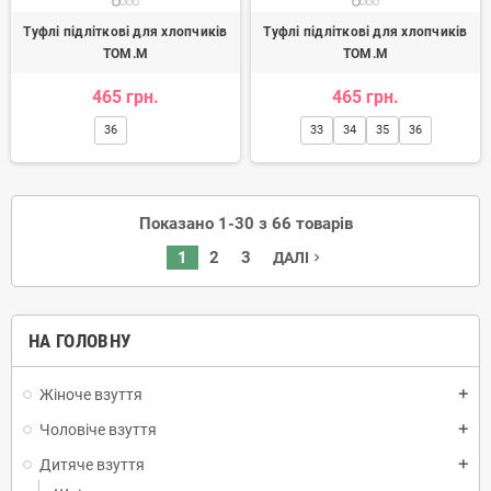
Туфлі підліткові для хлопчиків
Туфлі підліткові для хлопчиків
TOM.M
TOM.M
465 грн.
465 грн.
36
33
34
35
36
Показано 1-30 з 66 товарів
1
2
3
ДАЛІ
navigate_next
НА ГОЛОВНУ
Жіноче взуття
add
Чоловіче взуття
add
Дитяче взуття
add