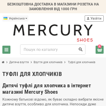
БЕЗКОШТОВНА ДОСТАВКА В МАГАЗИНИ РОЗЕТКА НА
ЗАМОВЛЕННЯ ВІД 1000 ГРН
Увійти
Українська
person
0
view_headline
search
chevron_right
chevron_right
chevron_right
Дитяче взуття
Взуття для хлопчиків
Туфлі для хлопчиків
ТУФЛІ ДЛЯ ХЛОПЧИКІВ
Дитячі туфлі для хлопчика в інтернет
магазині Mercury Shoes
Кожному батькові відомо, як буває складно вибрати якісне
дитяче взуття, особливо для хлопчика. Непосиди дуже