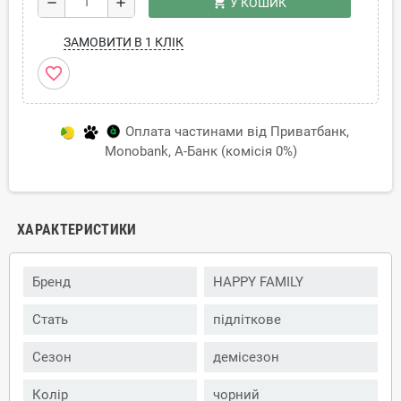
shopping_cart
remove
add
У КОШИК
ЗАМОВИТИ В 1 КЛІК
favorite_border
Оплата частинами від Приватбанк,
Monobank, А-Банк (комісія 0%)
ХАРАКТЕРИСТИКИ
Бренд
HAPPY FAMILY
Стать
підліткове
Сезон
демісезон
Колір
чорний