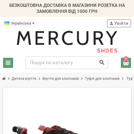
БЕЗКОШТОВНА ДОСТАВКА В МАГАЗИНИ РОЗЕТКА НА
ЗАМОВЛЕННЯ ВІД 1000 ГРН
Увійти
Українська
person
0
view_headline
search
chevron_right
chevron_right
chevron_right
chevron_right
Дитяче взуття
Взуття для хлопчиків
Туфлі для хлопчиків
Туфл