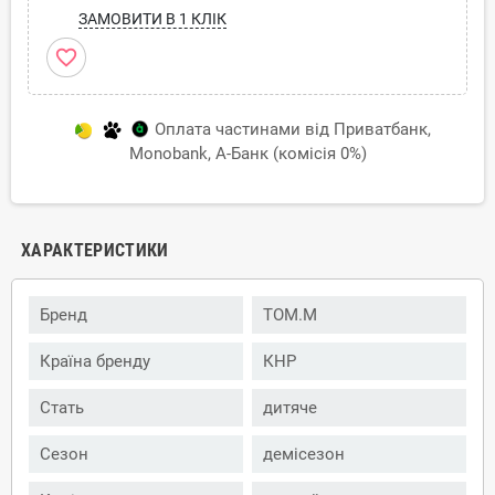
ЗАМОВИТИ В 1 КЛІК
favorite_border
Оплата частинами від Приватбанк,
Monobank, А-Банк (комісія 0%)
ХАРАКТЕРИСТИКИ
Бренд
TOM.M
Країна бренду
КНР
Стать
дитяче
Сезон
демісезон