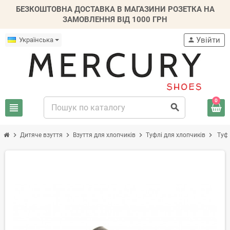
БЕЗКОШТОВНА ДОСТАВКА В МАГАЗИНИ РОЗЕТКА НА
ЗАМОВЛЕННЯ ВІД 1000 ГРН
Увійти
Українська
person
0
view_headline
search
chevron_right
chevron_right
chevron_right
chevron_right
Дитяче взуття
Взуття для хлопчиків
Туфлі для хлопчиків
Туфл