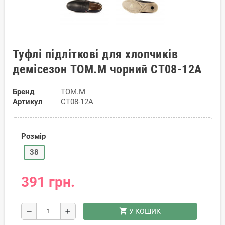
Туфлі підліткові для хлопчиків
демісезон TOM.M чорний CT08-12A
Бренд
TOM.M
Артикул
CT08-12A
Розмір
38
391 грн.
shopping_cart
remove
add
У КОШИК