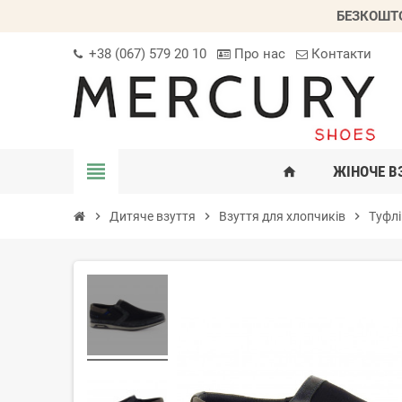
БЕЗКОШТО
+38 (067) 579 20 10
Про нас
Контакти
view_headline
ЖІНОЧЕ В
home
chevron_right
Дитяче взуття
chevron_right
Взуття для хлопчиків
chevron_right
Туфлі