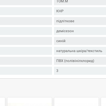
TOM.M
КНР
підліткове
демісезон
синій
натуральна шкіра/текстиль
ПВХ (полівінілхлорид)
3