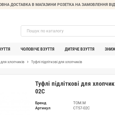
ВНА ДОСТАВКА В МАГАЗИНИ РОЗЕТКА НА ЗАМОВЛЕННЯ ВІД
ЗУТТЯ
ЧОЛОВІЧЕ ВЗУТТЯ
ДИТЯЧЕ ВЗУТТЯ
ЗНИ
 для хлопчиків
chevron_right
Туфлі підліткові для хлопчиків
Туфлі підліткові для хлопчи
02C
Бренд
TOM.M
Артикул
CT57-02C