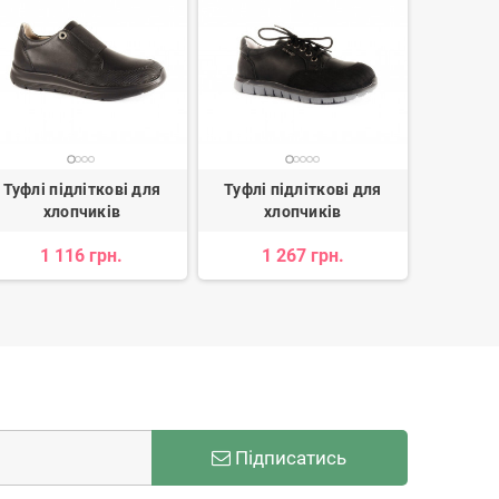
Туфлі підліткові для
Туфлі підліткові для
Туфлі 
хлопчиків
хлопчиків
х
1 116 грн.
1 267 грн.
507 
Підписатись