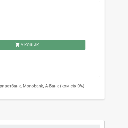
shopping_cart
У КОШИК
иватбанк, Monobank, А-Банк (комісія 0%)