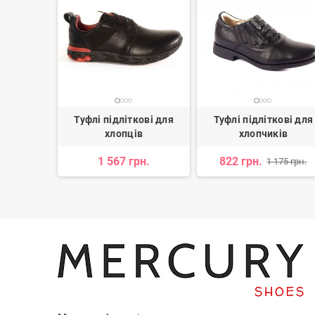
ові для
Туфлі підліткові для
Туфлі підліткові для
ів
хлопців
хлопчиків
н.
1 567 грн.
822 грн.
1 175 грн.