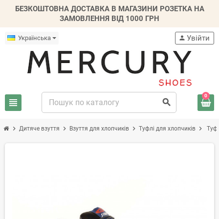
БЕЗКОШТОВНА ДОСТАВКА В МАГАЗИНИ РОЗЕТКА НА
ЗАМОВЛЕННЯ ВІД 1000 ГРН
Увійти
Українська
person
0
view_headline
search
chevron_right
chevron_right
chevron_right
chevron_right
Дитяче взуття
Взуття для хлопчиків
Туфлі для хлопчиків
Туфл