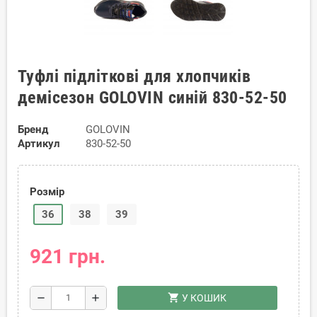
Туфлі підліткові для хлопчиків
демісезон GOLOVIN синій 830-52-50
Бренд
GOLOVIN
Артикул
830-52-50
Розмір
36
38
39
921 грн.
shopping_cart
remove
add
У КОШИК