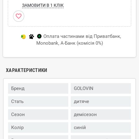
ЗАМОВИТИ В 1 КЛІК
favorite_border
Оплата частинами від Приватбанк,
Monobank, А-Банк (комісія 0%)
ХАРАКТЕРИСТИКИ
Бренд
GOLOVIN
Стать
дитяче
Сезон
демісезон
Колір
синій