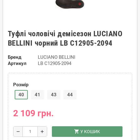
Туфлі чоловічі демісезон LUCIANO
BELLINI чорний LB C12905-2094
Бренд
LUCIANO BELLINI
Артикул
LB C12905-2094
Розмір
40
41
43
44
2 109 грн.
shopping_cart
remove
add
У КОШИК