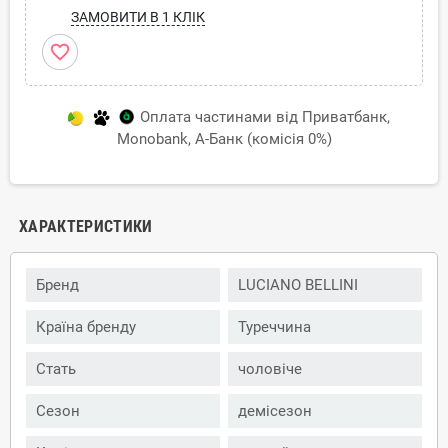
ЗАМОВИТИ В 1 КЛІК
favorite_border
Оплата частинами від Приватбанк,
Monobank, А-Банк (комісія 0%)
ХАРАКТЕРИСТИКИ
Бренд
LUCIANO BELLINI
Країна бренду
Туреччина
Стать
чоловіче
Сезон
демісезон