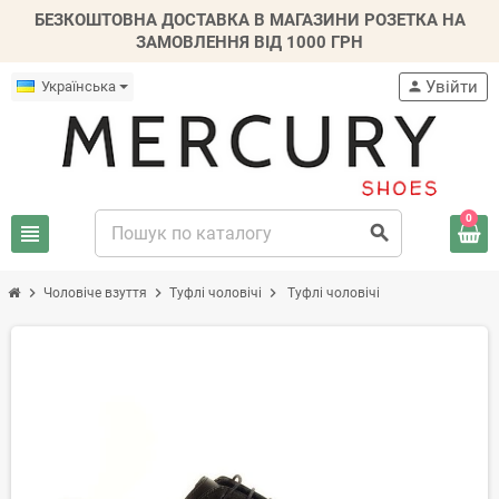
БЕЗКОШТОВНА ДОСТАВКА В МАГАЗИНИ РОЗЕТКА НА
ЗАМОВЛЕННЯ ВІД 1000 ГРН
Увійти
Українська
person
0
view_headline
search
chevron_right
chevron_right
chevron_right
Чоловіче взуття
Туфлі чоловічі
Туфлі чоловічі