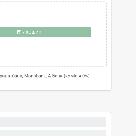
shopping_cart
У КОШИК
иватбанк, Monobank, А-Банк (комісія 0%)