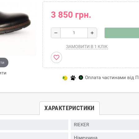
3 850 грн.
remove
add
ЗАМОВИТИ В 1 КЛІК
favorite_border
ити
ити
Оплата частинами від Пр
ХАРАКТЕРИСТИКИ
RIEKER
Німеччина