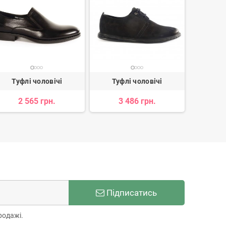
Туфлі чоловічі
Туфлі чоловічі
Туф
2 565 грн.
3 486 грн.
1 
Підписатись
родажі.