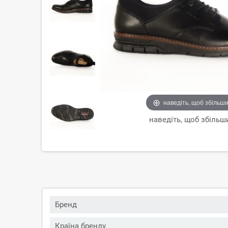
наведіть, щоб збільш
наведіть, щоб збільш
Бренд
Країна бренду