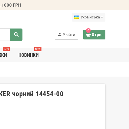
 1000 ГРН
Українська
0
search
person
Увійти
0 грн.
-50%
NEW
ЖКИ
НОВИНКИ
EKER чорний 14454-00