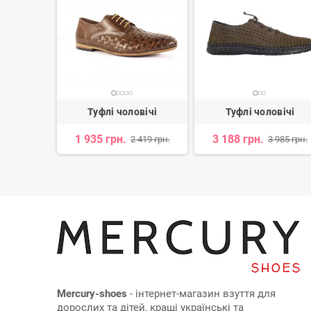
овічі
Туфлі чоловічі
Туфлі чоловічі
н.
1 935 грн.
3 188 грн.
2 419 грн.
3 985 грн.
Mercury-shoes
- інтернет-магазин взуття для
дорослих та дітей, кращі українські та