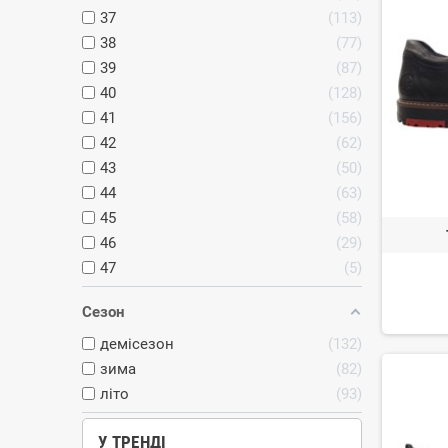
37
113
38
77
39
87
40
128
41
156
42
62
43
50
44
63
45
58
46
29
47
5
Сезон
демісезон
132
зима
82
літо
93
У ТРЕНДІ