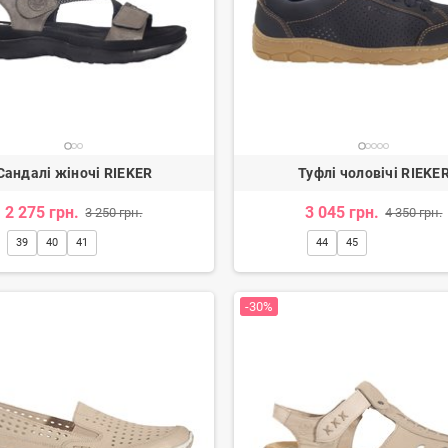
Сандалі жіночі RIEKER
Туфлі чоловічі RIEKE
тки жіночі
Балетки жіночі
2 275 грн.
3 045 грн.
3 250 грн.
4 350 грн.
.
907 грн.
8
1 114 грн.
1 134 грн.
-20%
-20%
39
40
41
44
45
-30%