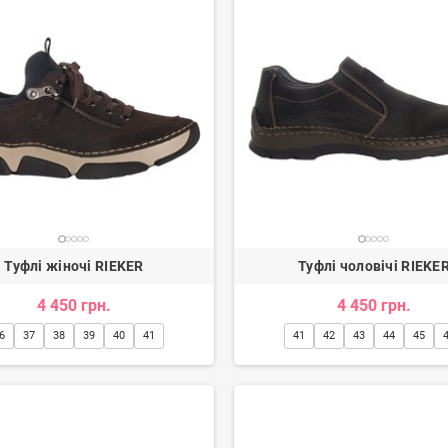
Туфлі жіночі RIEKER
Туфлі чоловічі RIEKE
4 450 грн.
4 450 грн.
6
37
38
39
40
41
41
42
43
44
45