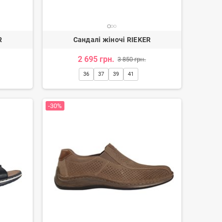
R
Сандалі жіночі RIEKER
2 695 грн.
3 850 грн.
36
37
39
41
-30%