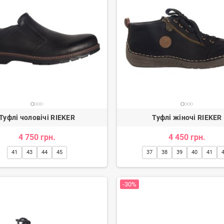
Туфлі чоловічі RIEKER
Туфлі жіночі RIEKER
4 750 грн.
4 450 грн.
41
43
44
45
37
38
39
40
41
-30%