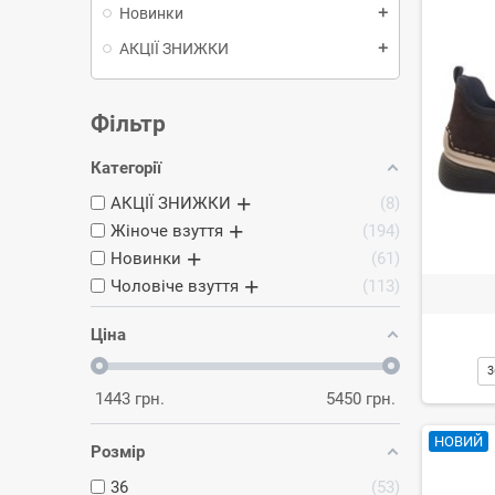
Новинки
add
АКЦІЇ ЗНИЖКИ
add
Фільтр
Категорії
АКЦІЇ ЗНИЖКИ
8
Жіноче взуття
194
Новинки
61
Чоловіче взуття
113
Ціна
3
1443
грн.
5450
грн.
НОВИЙ
Розмір
36
53