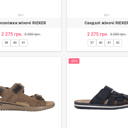
осоніжки жіночі RIEKER
Сандалі жіночі RIEKE
2 275 грн.
2 275 грн.
3 250 грн.
3 250 грн.
38
40
41
37
40
41
42
-30%