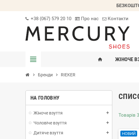
БЕЗКОШТО
+38 (067) 579 20 10
Про нас
Контакти
view_headline
ЖІНОЧЕ В
home
chevron_right
Бренди
chevron_right
RIEKER
СПИСО
НА ГОЛОВНУ
Жіноче взуття
add
Товарів 3
Чоловіче взуття
add
Дитяче взуття
add
НОВИЙ