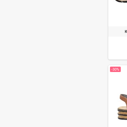
К
-30%