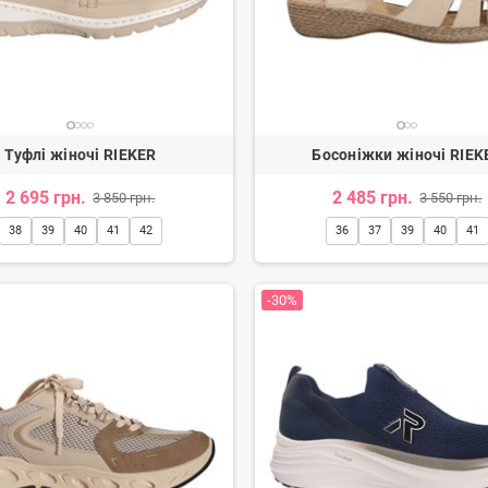
Туфлі жіночі RIEKER
Босоніжки жіночі RIEK
2 695 грн.
2 485 грн.
3 850 грн.
3 550 грн.
38
39
40
41
42
36
37
39
40
41
-30%