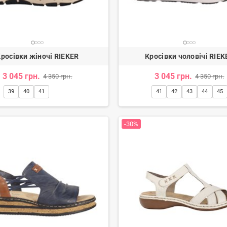
росівки жіночі RIEKER
Кросівки чоловічі RIEK
3 045 грн.
3 045 грн.
4 350 грн.
4 350 грн.
39
40
41
41
42
43
44
45
-30%