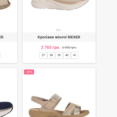
ER
Кросівки жіночі RIEKER
2 765 грн.
3 950 грн.
37
38
39
40
41
-30%