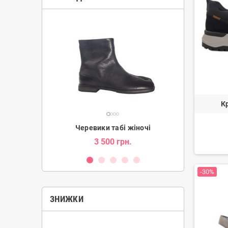
К
ки жіночі
Черевики табі жіночі
Уг
н.
3 500 грн.
2 080 гр
-30%
ЗНИЖКИ