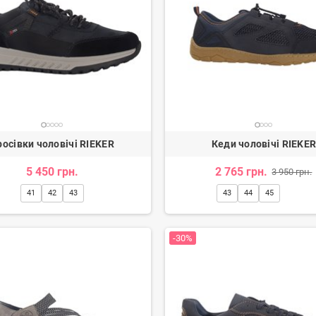
росівки чоловічі RIEKER
Кеди чоловічі RIEKE
5 450 грн.
2 765 грн.
3 950 грн.
ги жіночі
Туфлі жіночі
41
42
43
43
44
45
н.
3 080 грн.
2 600 грн.
-20%
-30%