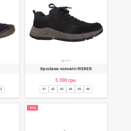
Кросівки чоловічі RIEKER
5 300 грн.
42
41
42
43
44
45
46
-30%