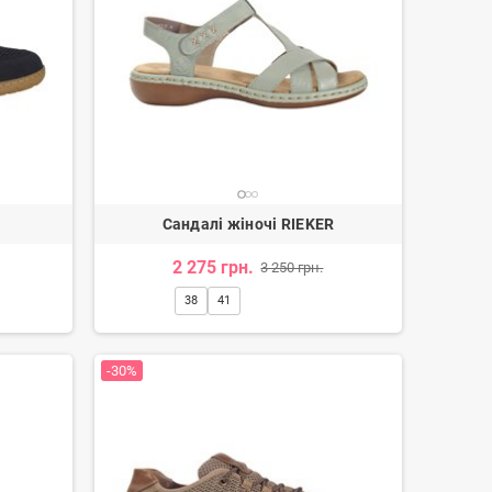
R
Сандалі жіночі RIEKER
2 275 грн.
3 250 грн.
Лофери жіночі
Черевики ковбойки жіночі
38
41
3 350 грн.
4 170 грн.
-30%