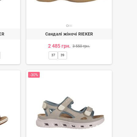
ER
Сандалі жіночі RIEKER
2 485 грн.
3 550 грн.
37
39
-30%