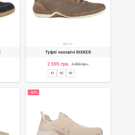
R
Туфлі чоловічі RIEKER
Балетки жіночі
2 695 грн.
3 850 грн.
91 грн.
1 114 грн.
-20%
41
42
43
-30%