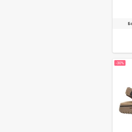
Б
-30%