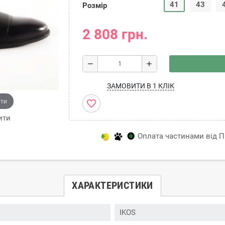
41
43
Розмір
2 808 грн.
remove
add
ЗАМОВИТИ В 1 КЛІК
ити
favorite_border
ити
Оплата частинами від Пр
ХАРАКТЕРИСТИКИ
IKOS