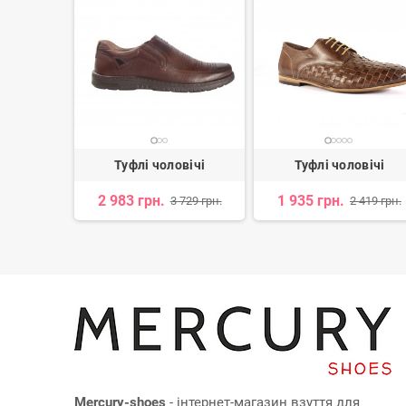
вічі
Туфлі чоловічі
Туфлі чоловічі
2 983 грн.
1 935 грн.
 786 грн.
3 729 грн.
2 419 грн.
Mercury-shoes
- інтернет-магазин взуття для