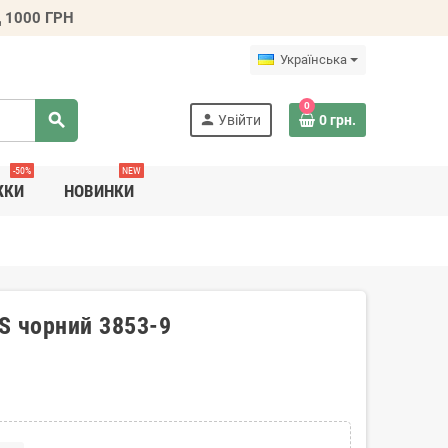
 1000 ГРН
Українська
0
search
person
Увійти
0 грн.
-50%
NEW
ЖКИ
НОВИНКИ
OS чорний 3853-9