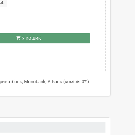
44
shopping_cart
У КОШИК
иватбанк, Monobank, А-Банк (комісія 0%)