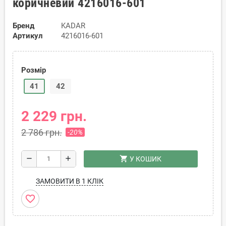
коричневий 4216016-601
Бренд
KADAR
Артикул
4216016-601
Розмір
41
42
2 229 грн.
2 786 грн.
-20%
shopping_cart
remove
add
У КОШИК
ЗАМОВИТИ В 1 КЛІК
favorite_border