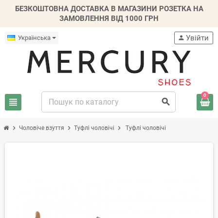
БЕЗКОШТОВНА ДОСТАВКА В МАГАЗИНИ РОЗЕТКА НА
ЗАМОВЛЕННЯ ВІД 1000 ГРН
Увійти
Українська
person
0
view_headline
search
chevron_right
chevron_right
chevron_right
Чоловіче взуття
Туфлі чоловічі
Туфлі чоловічі
-20%