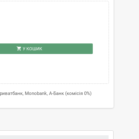
shopping_cart
У КОШИК
иватбанк, Monobank, А-Банк (комісія 0%)