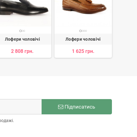
Лофери чоловічі
Лофери чоловічі
Лофе
2 808 грн.
1 625 грн.
3 
Підписатись
родажі.