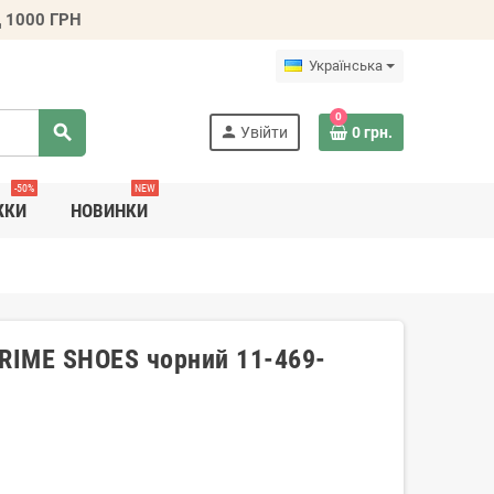
 1000 ГРН
Українська
0
search
person
Увійти
0 грн.
-50%
NEW
ЖКИ
НОВИНКИ
PRIME SHOES чорний 11-469-