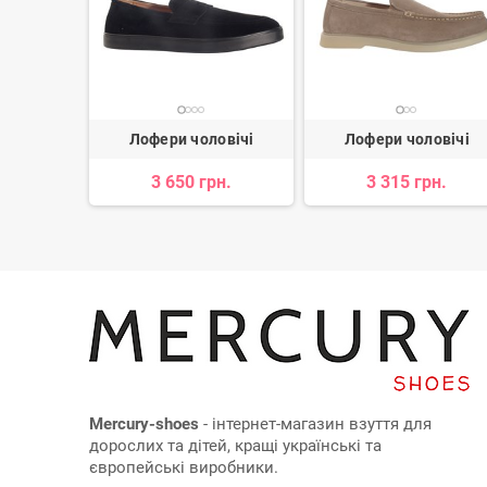
овічі
Лофери чоловічі
Лофери чоловічі
н.
3 650 грн.
3 315 грн.
Mercury-shoes
- інтернет-магазин взуття для
дорослих та дітей, кращі українські та
європейські виробники.