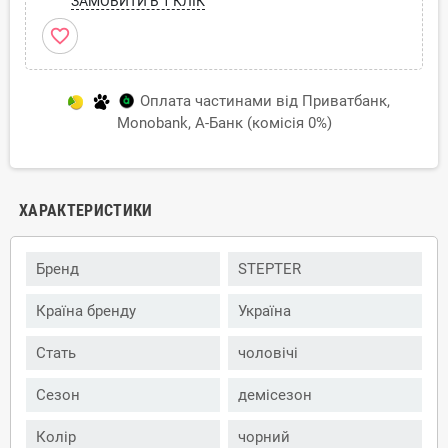
ЗАМОВИТИ В 1 КЛІК
favorite_border
Оплата частинами від Приватбанк,
Monobank, А-Банк (комісія 0%)
ХАРАКТЕРИСТИКИ
Бренд
STEPTER
Країна бренду
Україна
Стать
чоловічі
Сезон
демісезон
Колір
чорний