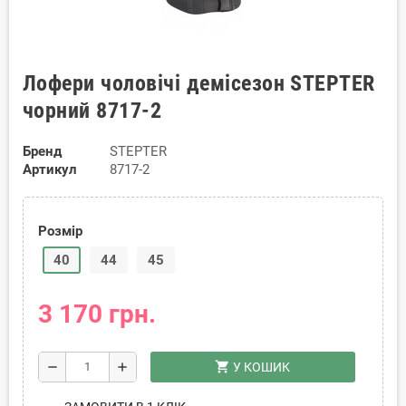
Лофери чоловічі демісезон STEPTER
чорний 8717-2
Бренд
STEPTER
Артикул
8717-2
Розмір
40
44
45
3 170 грн.
shopping_cart
remove
add
У КОШИК