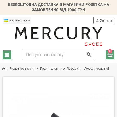
БЕЗКОШТОВНА ДОСТАВКА В МАГАЗИНИ РОЗЕТКА НА
ЗАМОВЛЕННЯ ВІД 1000 ГРН
Увійти
Українська
person
0
view_headline
search
chevron_right
chevron_right
chevron_right
chevron_right
Чоловіче взуття
Туфлі чоловічі
Лофери
Лофери чоловічі