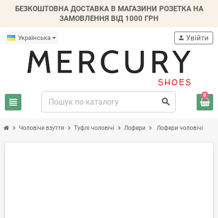
БЕЗКОШТОВНА ДОСТАВКА В МАГАЗИНИ РОЗЕТКА НА
ЗАМОВЛЕННЯ ВІД 1000 ГРН
Увійти
Українська
person
0
view_headline
search
chevron_right
chevron_right
chevron_right
chevron_right
Чоловіче взуття
Туфлі чоловічі
Лофери
Лофери чоловічі