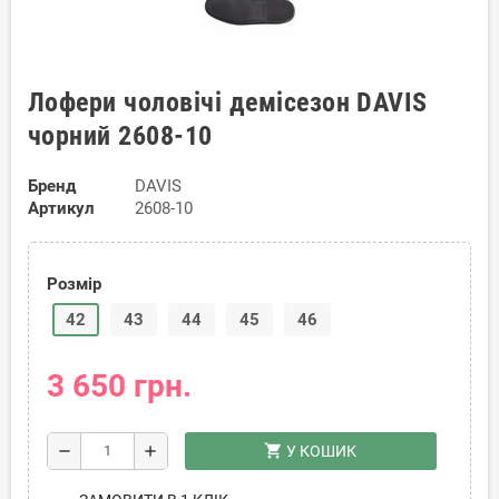
Лофери чоловічі демісезон DAVIS
чорний 2608-10
Бренд
DAVIS
Артикул
2608-10
Розмір
42
43
44
45
46
3 650 грн.
shopping_cart
remove
add
У КОШИК