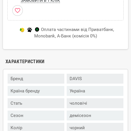
ЗАМОВИТИ В 1 КЛІК
favorite_border
Оплата частинами від Приватбанк,
Monobank, А-Банк (комісія 0%)
ХАРАКТЕРИСТИКИ
Бренд
DAVIS
Країна бренду
Україна
Стать
чоловічі
Сезон
демісезон
Колір
чорний