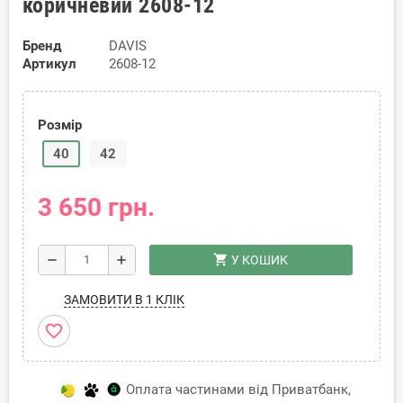
коричневий 2608-12
Бренд
DAVIS
Артикул
2608-12
Розмір
40
42
3 650 грн.
shopping_cart
remove
add
У КОШИК
ЗАМОВИТИ В 1 КЛІК
favorite_border
Оплата частинами від Приватбанк,