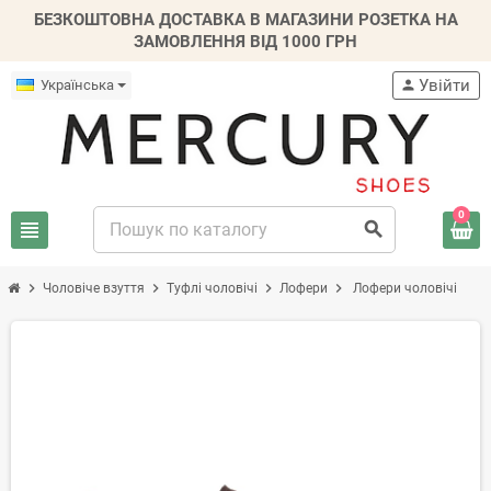
БЕЗКОШТОВНА ДОСТАВКА В МАГАЗИНИ РОЗЕТКА НА
ЗАМОВЛЕННЯ ВІД 1000 ГРН
Увійти
Українська
person
0
view_headline
search
chevron_right
chevron_right
chevron_right
chevron_right
Чоловіче взуття
Туфлі чоловічі
Лофери
Лофери чоловічі