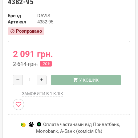
4382-95
Бренд
DAVIS
Артикул
4382-95
Розпродано
block
2 091 грн.
2 614 грн.
-20%
shopping_cart
remove
add
У КОШИК
ЗАМОВИТИ В 1 КЛІК
favorite_border
Оплата частинами від Приватбанк,
Monobank, А-Банк (комісія 0%)