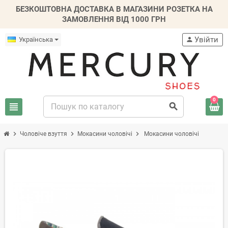
БЕЗКОШТОВНА ДОСТАВКА В МАГАЗИНИ РОЗЕТКА НА
ЗАМОВЛЕННЯ ВІД 1000 ГРН
Увійти
Українська
person
0
view_headline
search
chevron_right
chevron_right
chevron_right
Чоловіче взуття
Mокасини чоловічі
Мокасини чоловічі
-20%