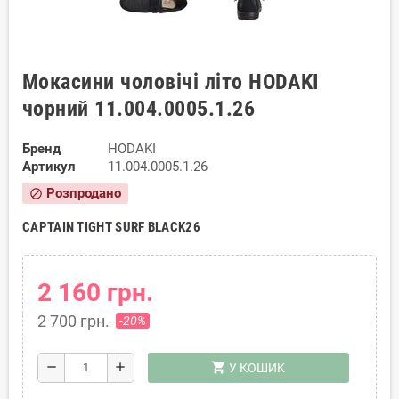
Мокасини чоловічі літо HODAKI
чорний 11.004.0005.1.26
Бренд
HODAKI
Артикул
11.004.0005.1.26
Розпродано
block
CAPTAIN TIGHT SURF BLACK26
2 160 грн.
2 700 грн.
-20%
shopping_cart
remove
add
У КОШИК