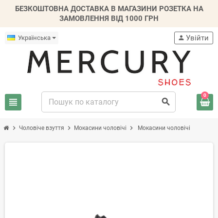
БЕЗКОШТОВНА ДОСТАВКА В МАГАЗИНИ РОЗЕТКА НА
ЗАМОВЛЕННЯ ВІД 1000 ГРН
Увійти
Українська
person
0
view_headline
search
chevron_right
chevron_right
chevron_right
Чоловіче взуття
Mокасини чоловічі
Мокасини чоловічі
-20%