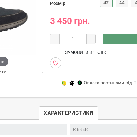
42
44
Розмір
3 450 грн.
remove
add
ЗАМОВИТИ В 1 КЛІК
ити
favorite_border
ити
Оплата частинами від Пр
ХАРАКТЕРИСТИКИ
RIEKER