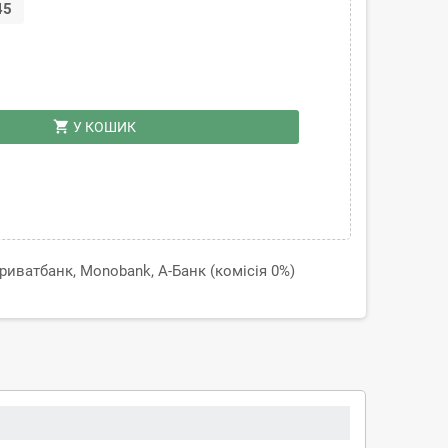
45
shopping_cart
У КОШИК
иватбанк, Monobank, А-Банк (комісія 0%)