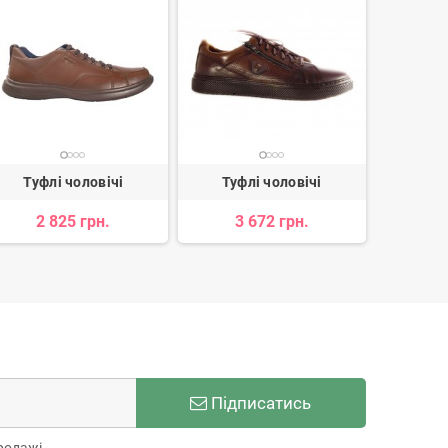
Туфлі чоловічі
Туфлі чоловічі
Туф
2 825 грн.
3 672 грн.
3 
Підписатись