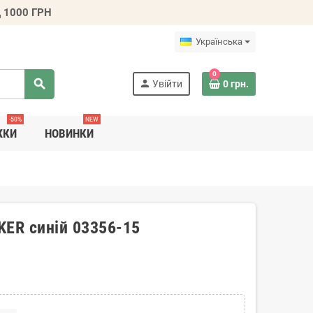
 1000 ГРН
Українська
0
search
person
Увійти
0 грн.
-50%
NEW
ЖКИ
НОВИНКИ
EKER синій 03356-15