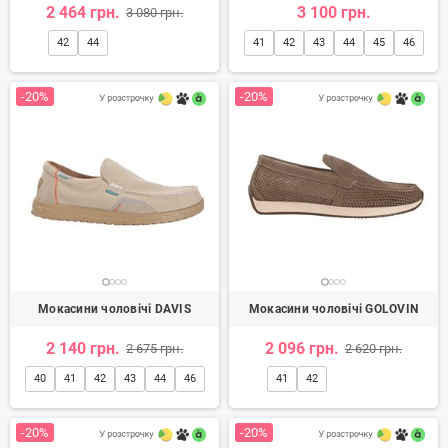
2 464 грн.
3 100 грн.
3 080 грн.
42
44
41
42
43
44
45
46
-20%
-20%
Мокасини чоловічі DAVIS
Мокасини чоловічі GOLOVIN
2 140 грн.
2 096 грн.
2 675 грн.
2 620 грн.
40
41
42
43
44
46
41
42
-20%
-20%