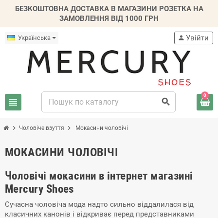
БЕЗКОШТОВНА ДОСТАВКА В МАГАЗИНИ РОЗЕТКА НА
ЗАМОВЛЕННЯ ВІД 1000 ГРН
Увійти
Українська
person
0
view_headline
search
chevron_right
chevron_right
Чоловіче взуття
Mокасини чоловічі
MОКАСИНИ ЧОЛОВІЧІ
Чоловічі мокасини в інтернет магазині
Mercury Shoes
Сучасна чоловіча мода надто сильно віддалилася від
класичних канонів і відкриває перед представниками