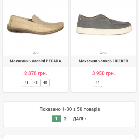
Мокасини чоловічі PEGADA
Мокасини чоловічі RIEKER
2 378 грн.
3 950 грн.
41
43
45
44
Показано 1-30 з 50 товарів
1
2
ДАЛІ
navigate_next