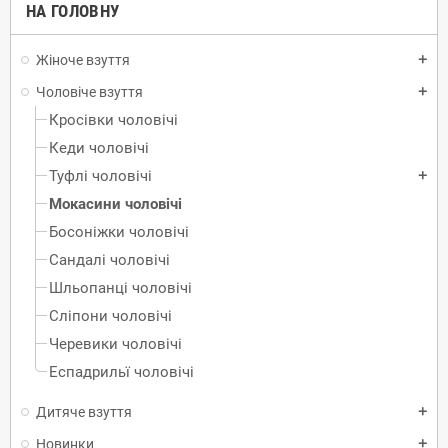
НА ГОЛОВНУ
Жіноче взуття
add
Чоловіче взуття
add
Кросівки чоловічі
Кеди чоловічі
Туфлі чоловічі
add
Mокасини чоловічі
Босоніжки чоловічі
Сандалі чоловічі
Шльопанці чоловічі
Сліпони чоловічі
Черевики чоловічі
Еспадрильї чоловічі
Дитяче взуття
add
Новинки
add