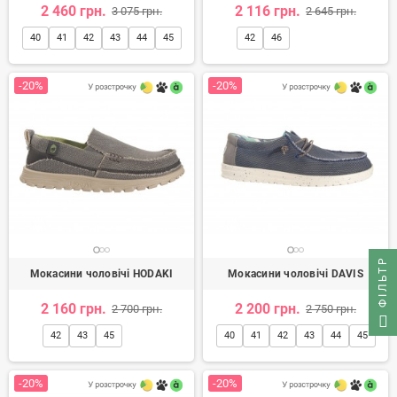
2 460 грн.
2 116 грн.
3 075 грн.
2 645 грн.
40
41
42
43
44
45
42
46
-20%
-20%
ФІЛЬТР
Мокасини чоловічі HODAKI
Мокасини чоловічі DAVIS
2 160 грн.
2 200 грн.
2 700 грн.
2 750 грн.
42
43
45
40
41
42
43
44
45
-20%
-20%