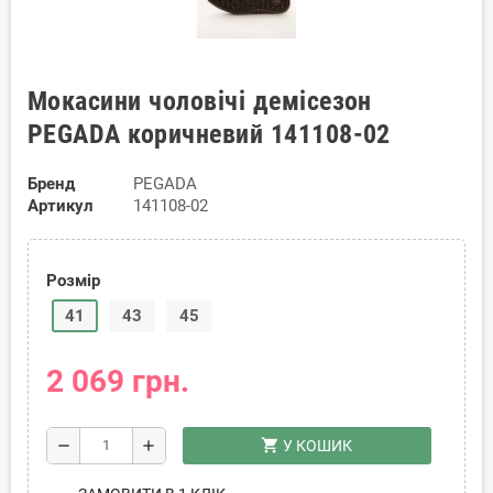
Мокасини чоловічі демісезон
PEGADA коричневий 141108-02
Бренд
PEGADA
Артикул
141108-02
Розмір
41
43
45
2 069 грн.
shopping_cart
remove
add
У КОШИК