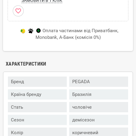
ЗАМОВИТИ В 1 КЛІК
favorite_border
Оплата частинами від Приватбанк,
Monobank, А-Банк (комісія 0%)
ХАРАКТЕРИСТИКИ
Бренд
PEGADA
Країна бренду
Бразилія
Стать
чоловіче
Сезон
демісезон
Колір
коричневий