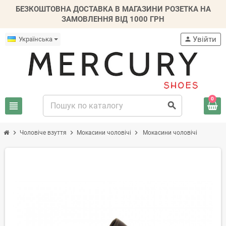
БЕЗКОШТОВНА ДОСТАВКА В МАГАЗИНИ РОЗЕТКА НА
ЗАМОВЛЕННЯ ВІД 1000 ГРН
Увійти
Українська
person
0
view_headline
search
chevron_right
chevron_right
chevron_right
Чоловіче взуття
Mокасини чоловічі
Мокасини чоловічі