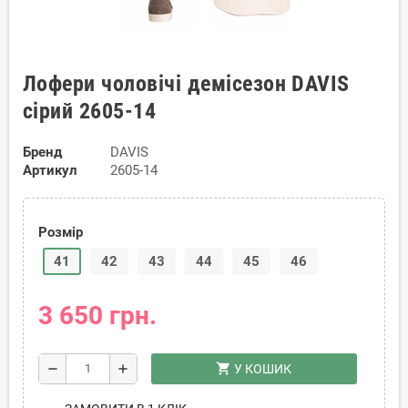
Лофери чоловічі демісезон DAVIS
сірий 2605-14
Бренд
DAVIS
Артикул
2605-14
Розмір
41
42
43
44
45
46
3 650 грн.
shopping_cart
remove
add
У КОШИК