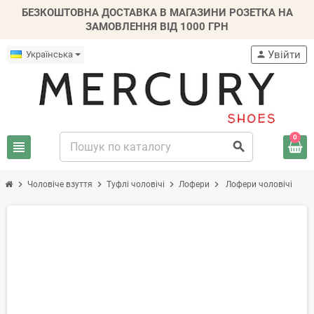
БЕЗКОШТОВНА ДОСТАВКА В МАГАЗИНИ РОЗЕТКА НА
ЗАМОВЛЕННЯ ВІД 1000 ГРН
Увійти
Українська
person
0
view_headline
search
chevron_right
chevron_right
chevron_right
chevron_right
Чоловіче взуття
Туфлі чоловічі
Лофери
Лофери чоловічі