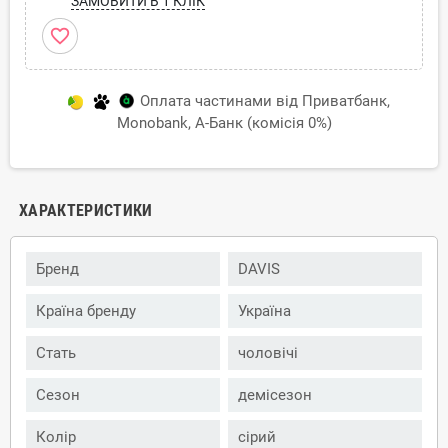
ЗАМОВИТИ В 1 КЛІК
favorite_border
Оплата частинами від Приватбанк,
Monobank, А-Банк (комісія 0%)
ХАРАКТЕРИСТИКИ
Бренд
DAVIS
Країна бренду
Україна
Стать
чоловічі
Сезон
демісезон
Колір
сірий