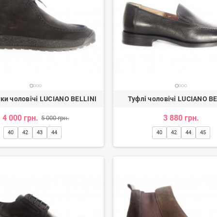
ги жіночі
Туфлі жіночі
н.
3 080 грн.
2 600 грн.
-20%
ки чоловічі LUCIANO BELLINI
Туфлі чоловічі LUCIANO BE
4 000 грн.
3 880 грн.
5 000 грн.
40
42
43
44
40
42
44
45