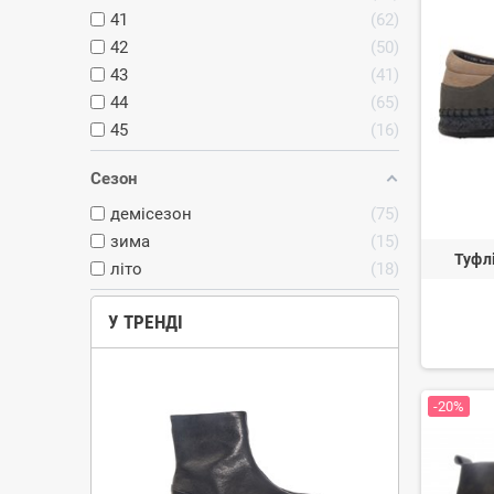
41
62
42
50
43
41
44
65
45
16
Сезон
демісезон
75
зима
15
Туфл
літо
18
У ТРЕНДІ
-20%