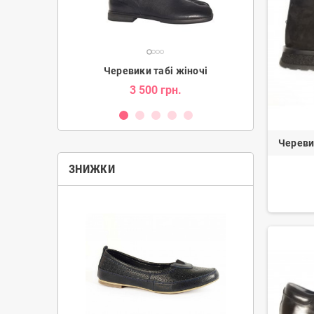
ки жіночі
Черевики табі жіночі
Уг
н.
3 500 грн.
2 080 гр
Череви
ЗНИЖКИ