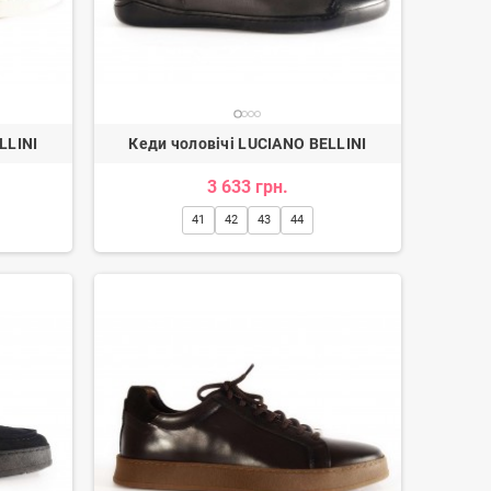
LLINI
Кеди чоловічі LUCIANO BELLINI
3 633 грн.
41
42
43
44