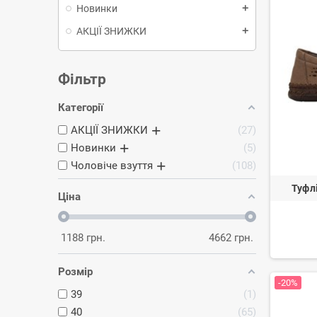
Новинки
add
АКЦІЇ ЗНИЖКИ
add
Фільтр
Категорії
АКЦІЇ ЗНИЖКИ
27
Новинки
5
Чоловіче взуття
108
Туфл
Ціна
1188
грн.
4662
грн.
Розмір
-20%
39
1
40
65