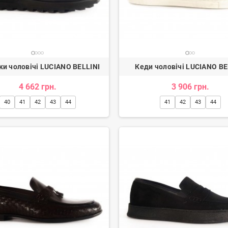
ки чоловічі LUCIANO BELLINI
Кеди чоловічі LUCIANO BE
4 662 грн.
3 906 грн.
40
41
42
43
44
41
42
43
44