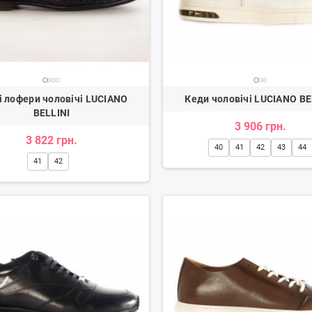
і лофери чоловічі LUCIANO
Кеди чоловічі LUCIANO BE
BELLINI
3 906 грн.
3 822 грн.
40
41
42
43
44
41
42