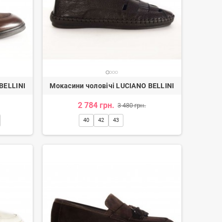
Балетки жіночі
91 грн.
1 114 грн.
-20%
BELLINI
Мокасини чоловічі LUCIANO BELLINI
2 784 грн.
3 480 грн.
40
42
43