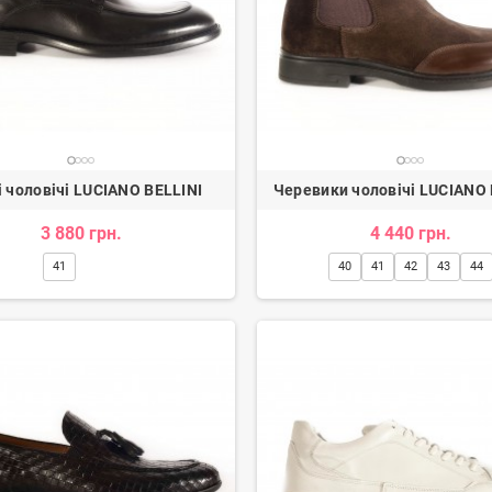
тки жіночі
Балетки жіночі
.
907 грн.
8
1 114 грн.
1 134 грн.
-20%
-20%
і чоловічі LUCIANO BELLINI
Черевики чоловічі LUCIANO 
3 880 грн.
4 440 грн.
41
40
41
42
43
44