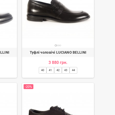
Лофери жіночі
Черевики ковбойки жіночі
3 350 грн.
4 170 грн.
LLINI
Туфлі чоловічі LUCIANO BELLINI
3 880 грн.
40
41
42
43
44
-20%