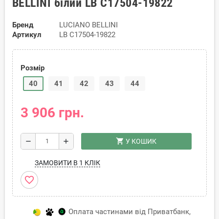
BELLINI білий LB C17504-19822
Бренд
LUCIANO BELLINI
Артикул
LB C17504-19822
Розмір
40
41
42
43
44
3 906 грн.
shopping_cart
remove
add
У КОШИК
ЗАМОВИТИ В 1 КЛІК
favorite_border
Оплата частинами від Приватбанк,