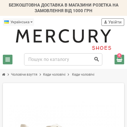
БЕЗКОШТОВНА ДОСТАВКА В МАГАЗИНИ РОЗЕТКА НА
ЗАМОВЛЕННЯ ВІД 1000 ГРН
Увійти
Українська
person
0
view_headline
search
chevron_right
chevron_right
chevron_right
Чоловіче взуття
Кеди чоловічі
Кеди чоловічі