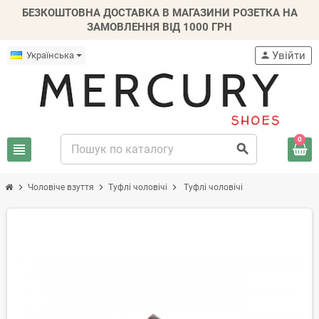
БЕЗКОШТОВНА ДОСТАВКА В МАГАЗИНИ РОЗЕТКА НА
ЗАМОВЛЕННЯ ВІД 1000 ГРН
Увійти
Українська
person
0
view_headline
search
chevron_right
chevron_right
chevron_right
Чоловіче взуття
Туфлі чоловічі
Туфлі чоловічі
-20%