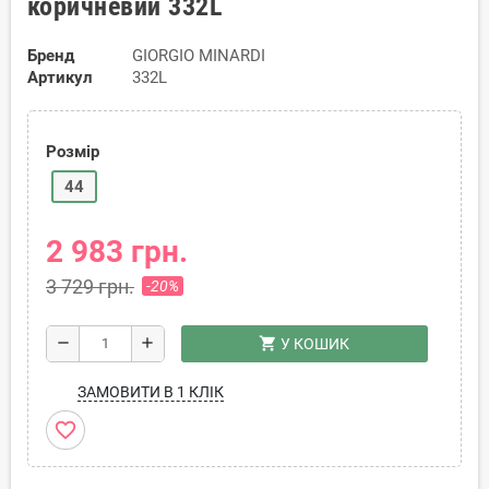
коричневий 332L
Бренд
GIORGIO MINARDI
Артикул
332L
Розмір
44
2 983 грн.
3 729 грн.
-20%
shopping_cart
remove
add
У КОШИК
ЗАМОВИТИ В 1 КЛІК
favorite_border