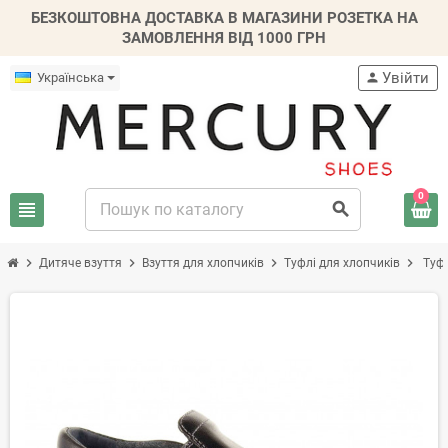
БЕЗКОШТОВНА ДОСТАВКА В МАГАЗИНИ РОЗЕТКА НА
ЗАМОВЛЕННЯ ВІД 1000 ГРН
Увійти
Українська
person
0
view_headline
search
chevron_right
chevron_right
chevron_right
chevron_right
Дитяче взуття
Взуття для хлопчиків
Туфлі для хлопчиків
Туфл