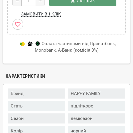
shopping_cart
remove
add
У КОШИК
ЗАМОВИТИ В 1 КЛІК
favorite_border
Оплата частинами від Приватбанк,
Monobank, А-Банк (комісія 0%)
ХАРАКТЕРИСТИКИ
Бренд
HAPPY FAMILY
Стать
підліткове
Сезон
демісезон
Колір
чорний