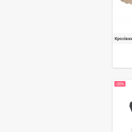
Кросівк
-20%