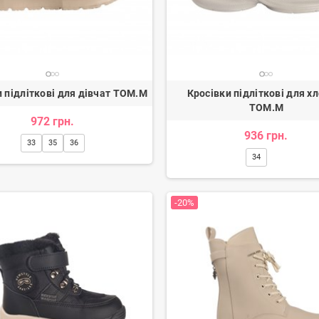
и підліткові для дівчат TOM.M
Кросівки підліткові для х
TOM.M
972 грн.
936 грн.
33
35
36
34
-20%