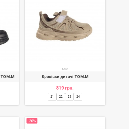
в TOM.M
Кросівки дитячі TOM.M
819 грн.
21
22
23
24
-20%