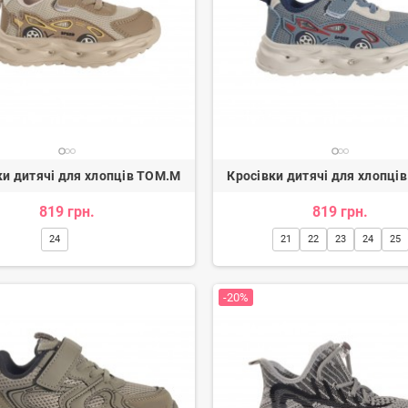
ки дитячі для хлопців TOM.M
Кросівки дитячі для хлопці
тки жіночі
Балетки жіночі
819 грн.
819 грн.
.
907 грн.
8
1 114 грн.
1 134 грн.
-20%
-20%
24
21
22
23
24
25
-20%