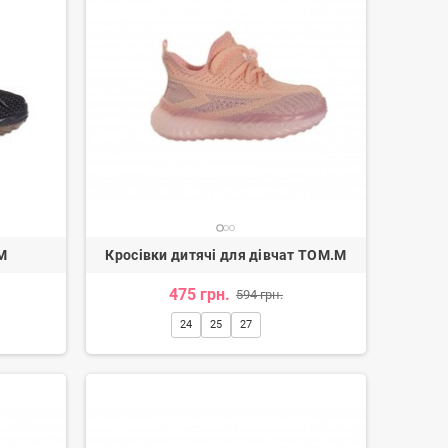
M
Кросівки дитячі для дівчат TOM.M
475 грн.
594 грн.
24
25
27