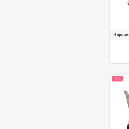
Череви
-20%