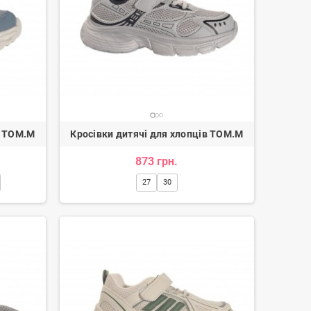
в TOM.M
Кросівки дитячі для хлопців TOM.M
Балетки жіночі
873 грн.
91 грн.
1 114 грн.
-20%
27
30