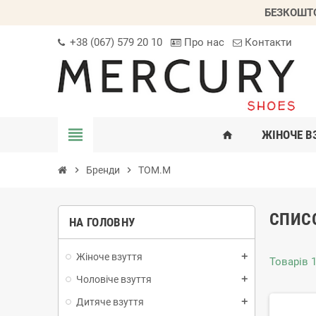
БЕЗКОШТО
+38 (067) 579 20 10
Про нас
Контакти
view_headline
ЖІНОЧЕ В
home
chevron_right
Бренди
chevron_right
TOM.M
СПИС
НА ГОЛОВНУ
Жіноче взуття
add
Товарів 1
Чоловіче взуття
add
Дитяче взуття
add