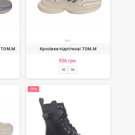
в TOM.M
Кросівки підліткові TOM.M
936 грн.
32
34
-20%