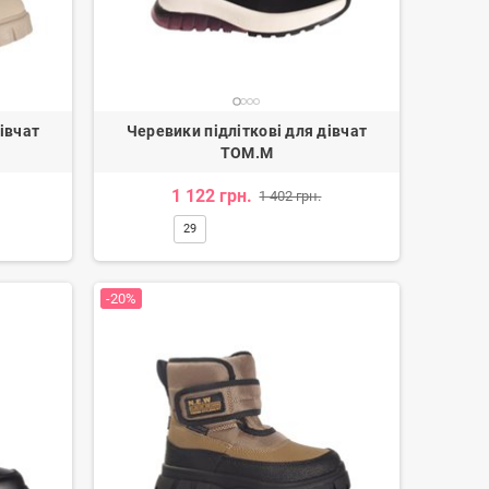
івчат
Черевики підліткові для дівчат
TOM.M
1 122 грн.
1 402 грн.
29
-20%