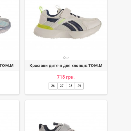
т TOM.M
Кросівки дитячі для хлопців TOM.M
718 грн.
Лофери жіночі
Черевики ковбойки жіночі
26
27
28
29
3 350 грн.
4 170 грн.