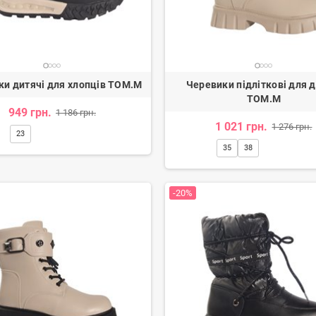
ки дитячі для хлопців TOM.M
Черевики підліткові для д
TOM.M
949 грн.
1 186 грн.
1 021 грн.
1 276 грн.
23
35
38
-20%