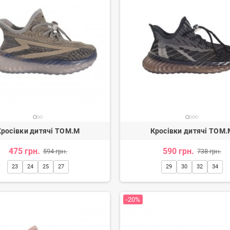
Кросівки дитячі TOM.M
Кросівки дитячі TOM.
475 грн.
590 грн.
594 грн.
738 грн.
23
24
25
27
29
30
32
34
-20%