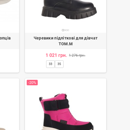
лопців
Черевики підліткові для дівчат
TOM.M
1 021 грн.
1 276 грн.
33
35
-20%