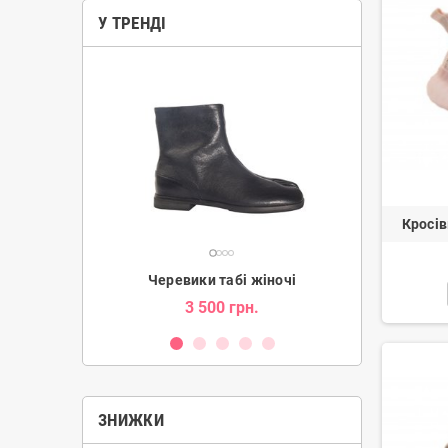
У ТРЕНДІ
Кросів
ки жіночі
Черевики табі жіночі
Уг
н.
3 500 грн.
2 080 гр
ЗНИЖКИ