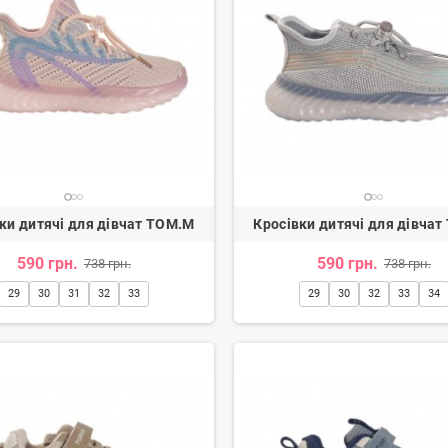
ки дитячі для дівчат TOM.M
Кросівки дитячі для дівча
590 грн.
590 грн.
738 грн.
738 грн.
ги жіночі
Туфлі жіночі
29
30
31
32
33
29
30
32
33
34
н.
3 080 грн.
2 600 грн.
-20%