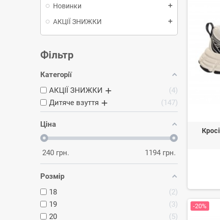
Новинки
add
АКЦІЇ ЗНИЖКИ
add
Фільтр
Категорії
АКЦІЇ ЗНИЖКИ
4
Дитяче взуття
147
Ціна
Кросі
240
грн.
1194
грн.
Розмір
18
2
19
3
-20%
20
5