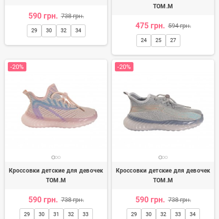
TOM.M
590 грн.
738 грн.
475 грн.
594 грн.
29
30
32
34
24
25
27
-20%
-20%
Кроссовки детские для девочек
Кроссовки детские для девочек
TOM.M
TOM.M
590 грн.
590 грн.
738 грн.
738 грн.
29
30
31
32
33
29
30
32
33
34