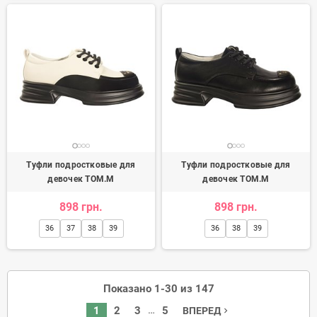
Туфли подростковые для
Туфли подростковые для
девочек TOM.M
девочек TOM.M
898 грн.
898 грн.
36
37
38
39
36
38
39
Показано 1-30 из 147
…
1
2
3
5
ВПЕРЕД
navigate_next