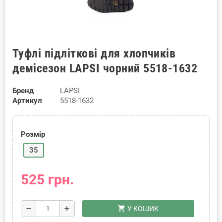
Туфлі підліткові для хлопчиків
демісезон LAPSI чорний 5518-1632
Бренд
LAPSI
Артикул
5518-1632
Розмір
35
525 грн.
shopping_cart
remove
add
У КОШИК