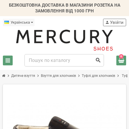
БЕЗКОШТОВНА ДОСТАВКА В МАГАЗИНИ РОЗЕТКА НА
ЗАМОВЛЕННЯ ВІД 1000 ГРН
Увійти
Українська
person
0
view_headline
search
chevron_right
chevron_right
chevron_right
chevron_right
Дитяче взуття
Взуття для хлопчиків
Туфлі для хлопчиків
Туфл