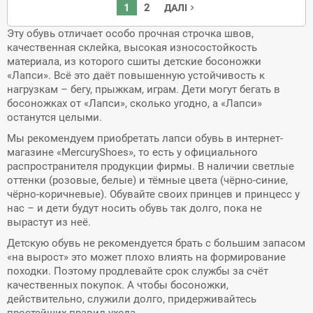
1
2
ДАЛІ
navigate_next
Эту обувь отличает особо прочная строчка швов,
качественная склейка, высокая износостойкость
материала, из которого сшиты детские босоножки
«Лапси». Всё это даёт повышенную устойчивость к
нагрузкам – бегу, прыжкам, играм. Дети могут бегать в
босоножках от «Лапси», сколько угодно, а «Лапси»
останутся целыми.
Мы рекомендуем приобретать лапси обувь в интернет-
магазине «MercuryShoes», то есть у официального
распространителя продукции фирмы. В наличии светлые
оттенки (розовые, белые) и тёмные цвета (чёрно-синие,
чёрно-коричневые). Обувайте своих принцев и принцесс у
нас – и дети будут носить обувь так долго, пока не
вырастут из неё.
Детскую обувь не рекомендуется брать с большим запасом
«на вырост» это может плохо влиять на формирование
походки. Поэтому продлевайте срок службы за счёт
качественных покупок. А чтобы босоножки,
действительно, служили долго, придерживайтесь