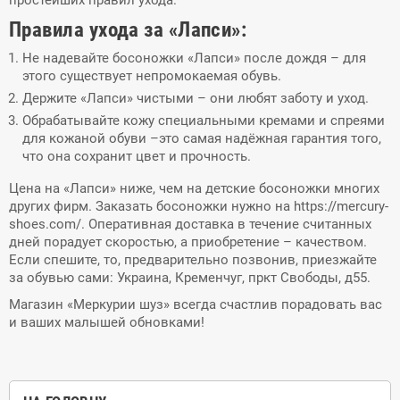
простейших правил ухода.
Правила ухода за «Лапси»:
Не надевайте босоножки «Лапси» после дождя – для
этого существует непромокаемая обувь.
Держите «Лапси» чистыми – они любят заботу и уход.
Обрабатывайте кожу специальными кремами и спреями
для кожаной обуви –это самая надёжная гарантия того,
что она сохранит цвет и прочность.
Цена на «Лапси» ниже, чем на детские босоножки многих
других фирм. Заказать босоножки нужно на https://mercury-
shoes.com/. Оперативная доставка в течение считанных
дней порадует скоростью, а приобретение – качеством.
Если спешите, то, предварительно позвонив, приезжайте
за обувью сами: Украина, Кременчуг, пркт Свободы, д55.
Магазин «Меркурии шуз» всегда счастлив порадовать вас
и ваших малышей обновками!